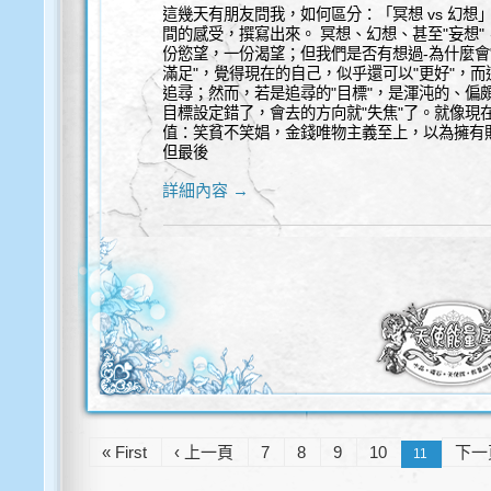
這幾天有朋友問我，如何區分：「冥想 vs 幻想
間的感受，撰寫出來。 冥想、幻想、甚至"妄想
份慾望，一份渴望；但我們是否有想過-為什麼會"
滿足"，覺得現在的自己，似乎還可以"更好"，而
追尋；然而，若是追尋的"目標"，是渾沌的、偏
目標設定錯了，會去的方向就"失焦"了。就像現
值：笑貧不笑娼，金錢唯物主義至上，以為擁有
但最後
詳細內容 →
« First
‹ 上一頁
7
8
9
10
下一頁
11