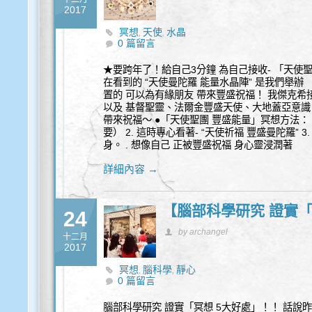
2017
冥想
天使
水晶
,
,
0 篇留言
★要跨年了！給自己3分鐘 為自己接收- 「天使
在看到的 “天使曼陀羅 能量水晶陣” 是我們舉辦
置的 可以為有緣朋友 帶來豐盛祝福！ 我傑克
以及 基督聖靈、法爾金豐盛天使、大地蓋亞意識
帶來祝福～ ●「天使聖團 豐盛能量」冥想方法： 
要） 2. 這時專心看著- “天使祈福 豐盛曼陀羅” 
身。 . 想像自己 正被豐盛祝福 身心靈浸潤著
詳細內容 →
【腦部科學研究 證實「
24
by archangel
十二月
2017
冥想
腦科學
靜心
,
,
0 篇留言
腦部科學研究 證實「冥想 5大好處」！！ 話說