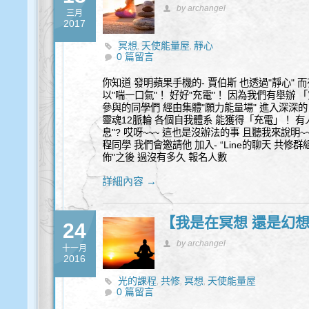
by archangel
三月
2017
冥想
天使能量屋
靜心
,
,
0 篇留言
你知道 發明蘋果手機的- 賈伯斯 也透過"靜心" 
以"喘一口氣"！ 好好"充電"！ 因為我們有舉辦
參與的同學們 經由集體"願力能量場" 進入深深的
靈魂12脈輪 各個自我體系 能獲得「充電」！ 有
息"? 哎呀~~~ 這也是沒辦法的事 且聽我來說明
程同學 我們會邀請他 加入- “Line的聊天 共修
佈"之後 過沒有多久 報名人數
詳細內容 →
【我是在冥想 還是幻想
24
by archangel
十一月
2016
光的課程
共修
冥想
天使能量屋
,
,
,
0 篇留言