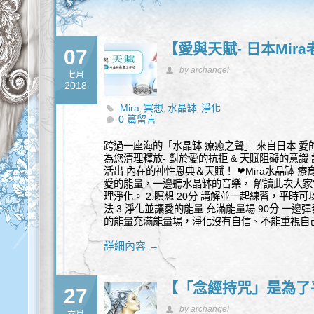
【愛與天賦- 日本Mir
07
by archangel
七月
2018
Mira
冥想
水晶缽
淨化
,
,
,
0 篇留言
跨過一座海的「水晶缽 療癒之聲」 來自日本 愛的
為您清理釋放- 對於愛的抗拒 & 天賦阻礙的意識
活出 內在的神性恩典＆天賦！ ❤Mira水晶缽 療育
愛的能量，一邊聽水晶缽的音樂， 解讀此次大
理淨化。 2.瞑想 20分 講解並一起練習，平
法 3.淨化並讓愛的能量 充滿能量場 90分 一
的能量充滿能量場，淨化沒有自信、不能重視自
詳細內容 →
【「念經持咒」是為了
27
by archangel