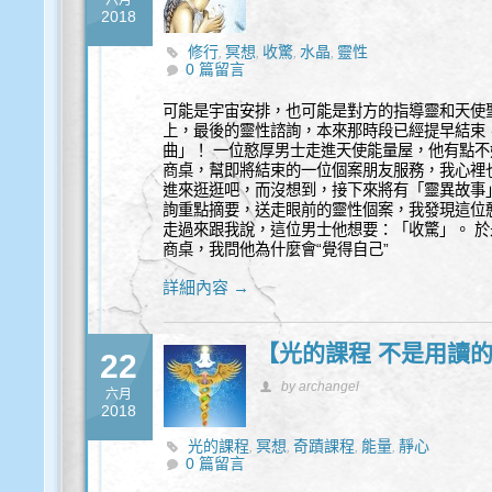
六月
2018
修行
冥想
收驚
水晶
靈性
,
,
,
,
0 篇留言
可能是宇宙安排，也可能是對方的指導靈和天使
上，最後的靈性諮詢，本來那時段已經提早結束
曲」！ 一位憨厚男士走進天使能量屋，他有點
商桌，幫即將結束的一位個案朋友服務，我心裡
進來逛逛吧，而沒想到，接下來將有「靈異故事」
詢重點摘要，送走眼前的靈性個案，我發現這位
走過來跟我說，這位男士他想要：「收驚」。 
商桌，我問他為什麼會“覺得自己”
詳細內容 →
【光的課程 不是用讀的
22
by archangel
六月
2018
光的課程
冥想
奇蹟課程
能量
靜心
,
,
,
,
0 篇留言