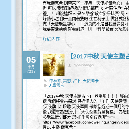
而我傑克希 則帶來了一連串「天使能量靜心」 由
辦 所以 我看到經過的“街坊鄰居 ＆ 社區住戶”
禮」！ 想說這群人 是在舉辦“放空發呆比賽”嗎～
烤鴨小吃 卻一直閉著雙眼 坐在椅子上 做各式各
做「天使能量靜心」！ 這真的不是自我感覺良好
我要帶活動前 就看到這一則 「科學證實 冥想影
詳細內容 →
【2017中秋 天使主題
05
by archangel
十月
2017
中秋節
冥想
占卜
天使牌卡
,
,
,
0 篇留言
「2017中秋 天使主題占卜」 登場啦！！！ 經
選 我們將會來探討 最近個人的「工作 天使建議
“天使牌卡” 聆聽 天使聖團 帶給您近期一個月的
後 我還會為您接引 「天使聖團能量祝福」 為您個
彩能量接引部分 您可“千萬別錯過”喔～～
https://www.facebook.com/dwelling.angel/
性DJ主播 傑克希 ^＿＿