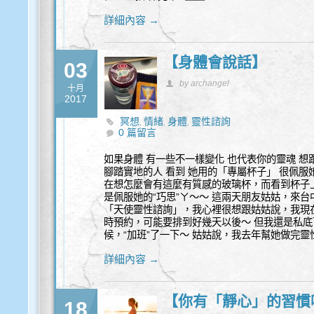
詳細內容 →
【身體會說話】
03
by archangel
十月
2017
冥想
情緒
身體
靈性諮詢
,
,
,
0 篇留言
如果身體 有一些不一樣變化 也代表你的靈魂 想
腳踏實地的人 看到 她用的「專屬杯子」 很佩服
在想怎麼會有這麼有質感的玻璃杯，而看到杯子
是佩服她的“巧思”ㄚ～～ 這兩天朋友姑姑，來
「天使靈性諮詢」，我心裡很想跟姑姑說，我現
時預約，可能要排到好幾天以後～ 但我還是私
候，“加班”了一下～ 姑姑說，我去年幫她做完
詳細內容 →
【你有「靜心」的習慣
18