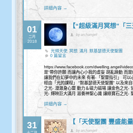
詳細內容 →
【“超級滿月冥想”「
01
by archangel
二月
2018
光頻天使
冥想
滿月
默基瑟德天使聖團
,
,
,
0 篇留言
https://www.facebook.com/dwelling.angel/v
是”帶你許願 而讓內心小我的虛妄 胡亂躁動 而是
讓我們在幻夢中的未來 有著-「聖靈指引」 可以
經由「光的課程」 “默基瑟德天使聖團” 以及來自
之光- 澄澈身心靈 動力＆磁力磁場 讓金色之光-
光- 輝映巨大滿月 滋養神聖心識 讓綠寶石之光-
詳細內容 →
【「天使聖團 豐盛能
31
by archangel
十二月