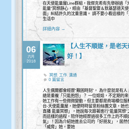
在天使能量屋Line群組，我傑克希有先舉辦過
能量”冥想靜心，經由「基督聖靈＆默基瑟德天
面」糾結許久的沈重意識。 請不要小看這樣的「
生活中
詳細內容 →
【人生不順遂，是老天
06
好！】
六月
2018
by archangel
冥想
工作
溝通
,
,
0 篇留言
人生偶爾都會經歷“艱困時刻”， 為什麼就是有人
總是重複「只能抱怨」？ 一位姐姐，不定期的
她工作有一些微微變動，但主要都是商場櫃位服
台-天使能量屋，她便時時留意粉絲團文章，她也
直播 能量冥想」，她說每次跟著進行“能量冥想
而這樣的過程，陪伴她經歷過很多工作上的不順
氣」！因為介紹她進去公司的「好朋友」，居然仗
「威脅」她，要她