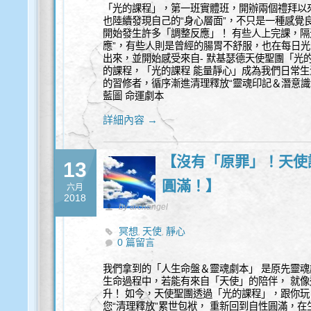
「光的課程」，第一班實體班，開辦兩個禮拜以
也陸續發現自己的“身心層面”，不只是一種感覺
開始發生許多「調整反應」！ 有些人上完課，隔
應”，有些人則是曾經的腸胃不舒服，也在每日光
出來，並開始感受來自- 默基瑟德天使聖團「光
的課程，「光的課程 能量靜心」成為我們日常
的習修者，循序漸進清理釋放“靈魂印記＆潛意識
藍圖 命運劇本
詳細內容 →
【沒有「原罪」！天使讓
13
圓滿！】
六月
2018
by archangel
冥想
天使
靜心
,
,
0 篇留言
我們拿到的「人生命盤＆靈魂劇本」 是原先靈魂
生命過程中，若能有來自「天使」的陪伴， 就像
升！ 如今，天使聖團透過「光的課程」，跟你玩
您“清理釋放”累世包袱， 重新回到自性圓滿，