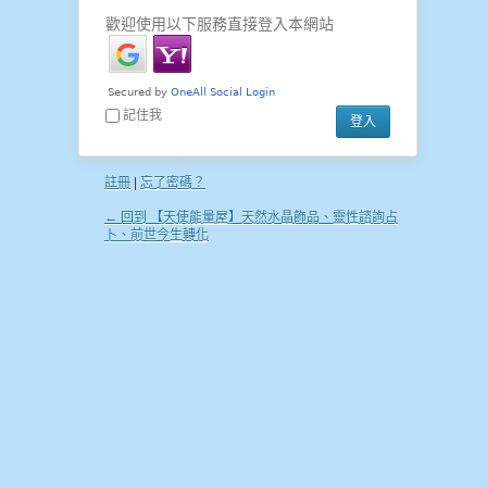
歡迎使用以下服務直接登入本網站
記住我
註冊
|
忘了密碼？
← 回到 【天使能量屋】天然水晶飾品、靈性諮詢占
卜、前世今生轉化