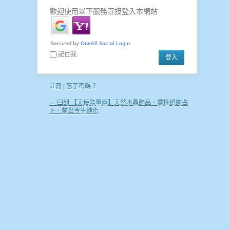
歡迎使用以下服務直接登入本網站
記住我
註冊
|
忘了密碼？
← 回到 【天使能量屋】天然水晶飾品、靈性諮詢占
卜、前世今生轉化