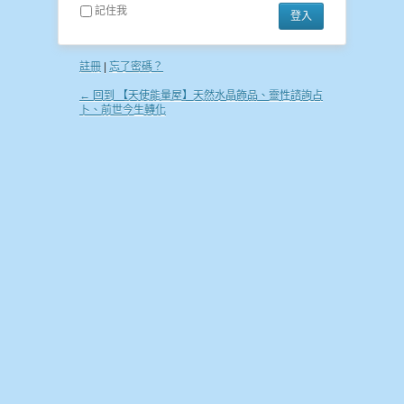
記住我
註冊
|
忘了密碼？
← 回到 【天使能量屋】天然水晶飾品、靈性諮詢占
卜、前世今生轉化