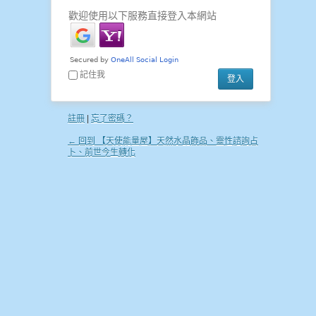
歡迎使用以下服務直接登入本網站
記住我
註冊
|
忘了密碼？
← 回到 【天使能量屋】天然水晶飾品、靈性諮詢占
卜、前世今生轉化