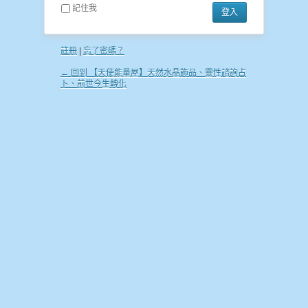
記住我
註冊
|
忘了密碼？
← 回到 【天使能量屋】天然水晶飾品、靈性諮詢占
卜、前世今生轉化