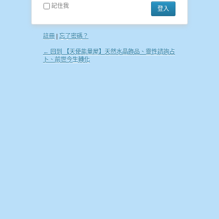
記住我
註冊
|
忘了密碼？
← 回到 【天使能量屋】天然水晶飾品、靈性諮詢占
卜、前世今生轉化