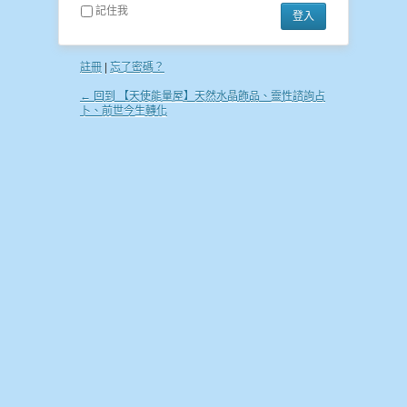
記住我
註冊
|
忘了密碼？
← 回到 【天使能量屋】天然水晶飾品、靈性諮詢占
卜、前世今生轉化