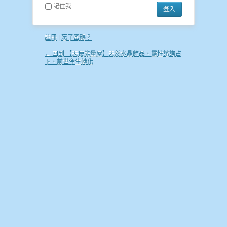
記住我
註冊
|
忘了密碼？
← 回到 【天使能量屋】天然水晶飾品、靈性諮詢占
卜、前世今生轉化