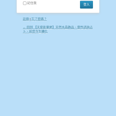
記住我
註冊
|
忘了密碼？
← 回到 【天使能量屋】天然水晶飾品、靈性諮詢占
卜、前世今生轉化