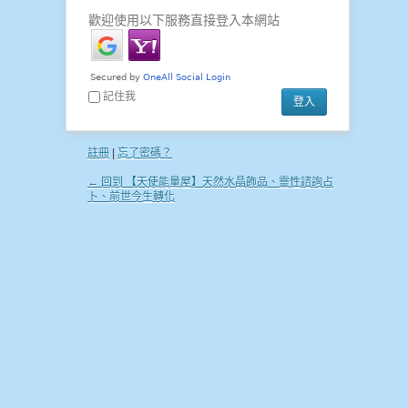
歡迎使用以下服務直接登入本網站
記住我
註冊
|
忘了密碼？
← 回到 【天使能量屋】天然水晶飾品、靈性諮詢占
卜、前世今生轉化