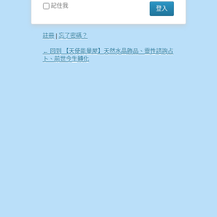
記住我
註冊
|
忘了密碼？
← 回到 【天使能量屋】天然水晶飾品、靈性諮詢占
卜、前世今生轉化