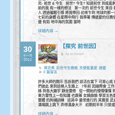
究- 前世 & 今生 前世? 今生? 知道前世 到底
前的我 有一樣的想法 第一次的 前世今生 來自
人 透過催眠引導 將我帶回-初來乍到 地球的那一
七彩的身體 在星際中飛行 我帶著 傳遞愛的任務
邊 有如 地中海的氛圍 當時
詳細內容 →
【探究 前世因】
30
by archangel
十一月
2012
傑克希
前世今生療癒
天使能量屋
通靈
,
,
,
0 篇留言
許多大師的開示 告訴我們 該活在當下 可是心底
們彼此 來到這條人生路上 7年前 因緣際會 工作
姊 到各大廟宇 靜坐靈修 從一開始的懵懵懂懂 
東方靈性上一些知識 也跟著 女媧娘娘 學習五色靈
靈體 的拘捕訓練 這其中 最常進行的 其實是 
滿場跳上跳下 弄得滿身大汗 初期前半年 只是或
詳細內容 →