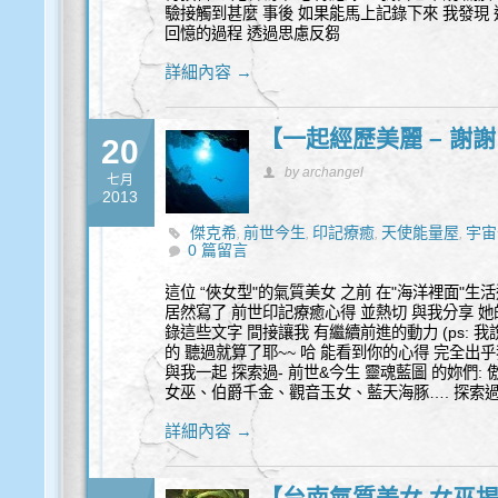
驗接觸到甚麼 事後 如果能馬上記錄下來 我發現 
回憶的過程 透過思慮反芻
詳細內容 →
【一起經歷美麗 – 謝
20
by archangel
七月
2013
傑克希
前世今生
印記療癒
天使能量屋
宇宙
,
,
,
,
0 篇留言
這位 “俠女型"的氣質美女 之前 在"海洋裡面"生
居然寫了 前世印記療癒心得 並熱切 與我分享 她
錄這些文字 間接讓我 有繼續前進的動力 (ps: 
的 聽過就算了耶~~ 哈 能看到你的心得 完全出乎我
與我一起 探索過- 前世&今生 靈魂藍圖 的妳們
女巫、伯爵千金、觀音玉女、藍天海豚…. 探索過
詳細內容 →
【台南氣質美女 女巫揭