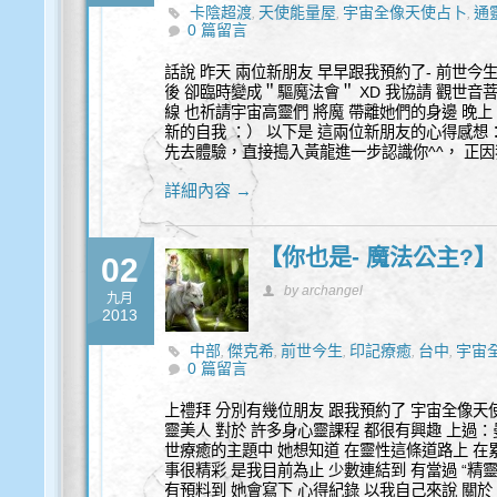
卡陰超渡
天使能量屋
宇宙全像天使占卜
通
,
,
,
0 篇留言
話說 昨天 兩位新朋友 早早跟我預約了- 前世今
後 卻臨時變成＂驅魔法會＂ XD 我協請 觀世音
線 也祈請宇宙高靈們 將魔 帶離她們的身邊 晚上
新的自我 ：） 以下是 這兩位新朋友的心得感想
先去體驗，直接搗入黃龍進一步認識你^^， 正因我
詳細內容 →
【你也是- 魔法公主?
02
by archangel
九月
2013
中部
傑克希
前世今生
印記療癒
台中
宇宙
,
,
,
,
,
0 篇留言
上禮拜 分別有幾位朋友 跟我預約了 宇宙全像天使
靈美人 對於 許多身心靈課程 都很有興趣 上過
世療癒的主題中 她想知道 在靈性這條道路上 在
事很精彩 是我目前為止 少數連結到 有當過 “精
有預料到 她會寫下 心得紀錄 以我自己來說 關於