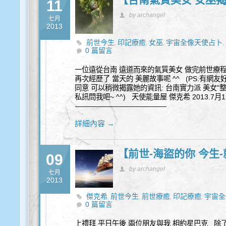
11
by archangel
七月
2013
前世今生
印記療癒
女巫
宇宙全像天使占卜
,
,
,
,
0 篇留言
一位遠從台南 遠道而來的氣質美女 做完前世療程
再次經歷了 當天的 美麗故事呢 ^^ (PS:有網
同意 可以稍微揭露她的資訊: 台南實力派 美女"整
私訊問我吧~ ^^) 天使能量屋 傑克希 2013.7
—————————————
詳細內容 →
【前世-海盜的你 今生
09
by archangel
七月
2013
傑克希
前世今生
前世療癒
印記療癒
宇宙全
,
,
,
,
0 篇留言
上禮拜 平日午後 兩位朋友與我 相約星巴克 除