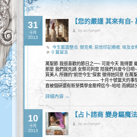
【您的嚴謹 其來有自-
31
by archangel
十月
2013
今生藍圖整合
傑克希
前世印記療癒
埃及女
,
,
,
0 篇留言
萬聖節 我很喜歡的節日之一~ 可是今天 我得要 
那麼 我們就先請 女祭司判官 陪我們共度今日吧~~ 
質美人 所做的"前世今生"探索 徵得她同意 在萬
————————————– 十月十號當天的事
直被個研還有新芽獎學金壓榨迄今~哈哈 而網誌
詳細內容 →
【占卜諮商 變身驅魔
10
by archangel
十月
2013