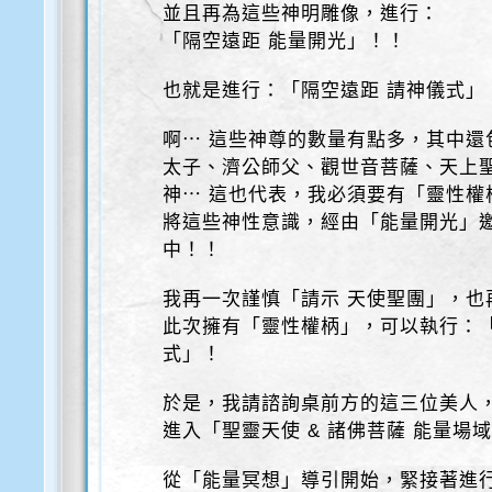
並且再為這些神明雕像，進行：
「隔空遠距 能量開光」！！
也就是進行：「隔空遠距 請神儀式」
啊⋯ 這些神尊的數量有點多，其中還
太子、濟公師父、觀世音菩薩、天上
神⋯ 這也代表，我必須要有「靈性權
將這些神性意識，經由「能量開光」
中！！
我再一次謹慎「請示 天使聖團」，也
此次擁有「靈性權柄」，可以執行：「
式」！
於是，我請諮詢桌前方的這三位美人
進入「聖靈天使 & 諸佛菩薩 能量場
從「能量冥想」導引開始，緊接著進行