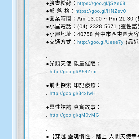
●臉書粉絲：
https://goo.gl/jSXs68
●部 落 格：
https://goo.gl/HNZev0
●營業時間：Am 13:00 ~ Pm 21:30
●小屋電話：(04) 2328-5671 (靈性
●小屋地址：40758 台中市西屯區大容
●交通方式：
(靠近
http://goo.gl/Uese7y
.
●光頻天使 能量催眠：
.
http://goo.gl/A54Zrm
●前世探索 印記療癒：
.
http://goo.gl/34xIwH
●靈性諮詢 真實故事：
.
http://goo.gl/qM0vMG
.
●【穿越 靈魂慣性，踏上 人間天使幸