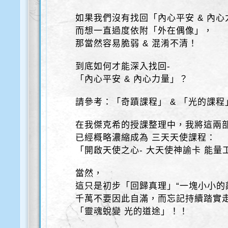
如果我們沒有找回「內心平安 & 內心
而想一直過度依附「外在偶像」，
那當然容易脆弱 & 混淆不清！
到底如何才能深入找回-
「內心平安 & 內心力量」？
請參考：「奇蹟課程」 & 「光的課程
在我傑克希的授課整理中，我將這兩
已經概略濃縮成為 三天天使課程：
「開啟天使之心- 大天使神諭卡 能量
當然，
這只是初步「回歸真理」“一塊小小的
千萬不要因此自滿，而忘記持續踏實走
「靈魂蛻變 光的道途」！！