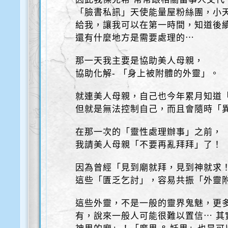
「臉書私訊」天使能量屋粉絲團，小
給我，讓我可以在第一時間，知道後
還有什麼地方是需要處理的⋯
那一天我主要是協助美人母親，
協助化解- 「身上被附體的外靈」。
就連美人母親，自己也今年累月知道
但就是無法控制自己，而且會隨時「
在那一次的「靈性處理辦事」之前，
我請美人母親「不要再亂拜拜」了！
因為曾經「見到廟就拜，見到神就求
這些「匱乏乞討」，容易共振「外靈
這些外靈，不是一般的靈界鬼魅，更
有，說來一般人可能很難以置信⋯ 其