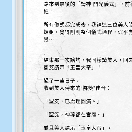
路來到最後的「請神 開光儀式」，前
鍾。
所有儀式都完成後，我請這三位美人
姐姐，覺得剛剛整個儀式過程，似乎
覺⋯
.
結束那一次諮詢，我同樣請美人，回
擲筊請示「玉皇大帝」！
過了一些日子，
收到美人傳來的“擲筊”佳音：
「聖筊，已處理圓滿。」
「聖筊，神尊都在宮廟。」
並且美人請示「玉皇大帝」，