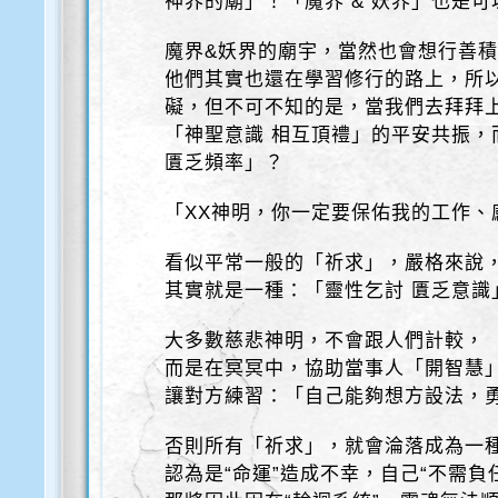
神界的廟」！「魔界 & 妖界」也是
魔界&妖界的廟宇，當然也會想行善
他們其實也還在學習修行的路上，所
礙，但不可不知的是，當我們去拜拜
「神聖意識 相互頂禮」的平安共振，
匱乏頻率」？
「XX神明，你一定要保佑我的工作、
看似平常一般的「祈求」，嚴格來說
其實就是一種：「靈性乞討 匱乏意識
大多數慈悲神明，不會跟人們計較，
而是在冥冥中，協助當事人「開智慧
讓對方練習：「自己能夠想方設法，
否則所有「祈求」，就會淪落成為一
認為是“命運”造成不幸，自己“不需負