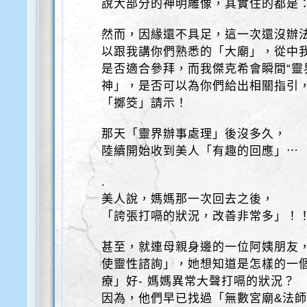
說大部分的神明雕像，其實住的都是
然而，因緣還不具足，這一次還沒辦
以跟我講你們熟悉的「大廟」，從中我
是否適合參拜，而我傑克希會瞬間“靈
神」，是否可以為你們給出相關指引
「擲筊」請示！
那天「靈界辦事處理」後沒多久，
陸續開始收到美人「有趣的回應」⋯
.
美人說，媽媽那一次回去之後，
「誇張打嗝的狀況，改善非常多」！
甚至，就連母親身邊的一位阿姨朋友
使靈性諮詢」，她想知道是怎樣的一
療」好- 媽媽異常大聲打嗝的狀況？
因為，他們早已找過「無數宮廟&法