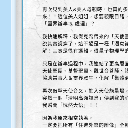
.
再次見到美人&美人母親時，也真的
來！！這位美人姐姐，想要親眼目睹，
「靈界辦事 & 處理」？
我快速解釋，我傑克希帶來的「天使靈
說其實說穿了，這不過是一種「潛意識
解！其實是很有邏輯，很量子物理學
只是在辦事過程中，我連結了更高層
天使聖團、基督聖靈、觀世音菩薩、
協助當事人＆靈界眾生，化解「集體
再次敲擊天使音叉，進入天使能量場
突然一個「清明高頻訊息」傳到我的
我瞬間「恍然大悟」！！
因為我原來相當執著，
一定要把所有「住進外靈的雕像」全