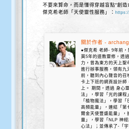
不要來算命，而是懂得穿越盲點“創造
傑克希老師「天使靈性服務」：
https:
關於作者 - archang
●傑克希 老師- 9年
莫5年的道教靈修，透
力，曾為東方的天上聖
進行辦事服務，領有九天
前，聽到內心聲音的召
卡上下班的網頁設計師
上。 期間，透過 身心
法」，學習「光的課程
「植物魔法」，學習「
高頻能量」，連結「第
爾金天使豐盛能量」，
量」，學習「NLP 神
心法」；並傳承了-「宇