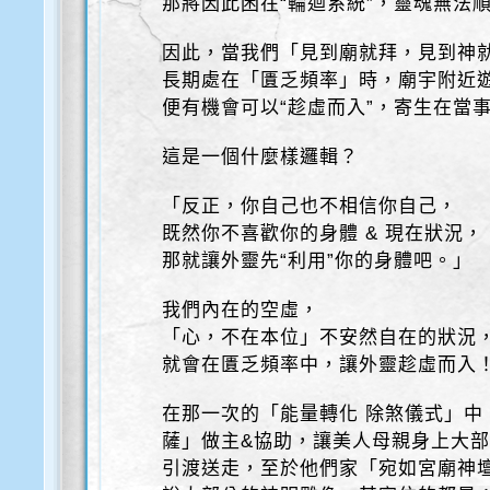
那將因此困在“輪迴系統”，靈魂無法
因此，當我們「見到廟就拜，見到神
長期處在「匱乏頻率」時，廟宇附近
便有機會可以“趁虛而入”，寄生在當
這是一個什麼樣邏輯？
「反正，你自己也不相信你自己，
既然你不喜歡你的身體 & 現在狀況，
那就讓外靈先“利用”你的身體吧。」
我們內在的空虛，
「心，不在本位」不安然自在的狀況
就會在匱乏頻率中，讓外靈趁虛而入
在那一次的「能量轉化 除煞儀式」中
薩」做主&協助，讓美人母親身上大
引渡送走，至於他們家「宛如宮廟神壇