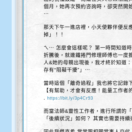
個月，她再次預約咨詢時，卻突然開始
⋯
那天下午一進店裡，小天使夥伴便反應
掉」！！
ㄟ⋯ 怎麼會這樣呢？ 第一時間知道
折騰後，就連鐵捲門修理師傅也一度
人&她的母親出現後，我才終於知道
存有“阻礙干擾”」⋯
當時這個「離奇過程」我也將它記錄
【有幫助，才會有反應！能量工作者的
.
https://bit.ly/3p4Cr93
而當法師&靈性工作者，進行所謂的
「後續狀況」如何？ 其實也需要持續
因此我傑克希 常常跟相關當事人交代