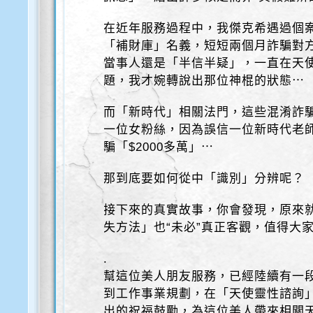
在近年服務過程中，我傑克希遇過個
「補財庫」名義，短短兩個月詐騙對方
當事人還是「半信半疑」，一直在天
題，我才婉轉說出那位神棍的狀態⋯
而「新時代」相關法門，這些混淆詐
一位女粉絲，因為誤信一位新時代老
騙「$2000多萬」⋯
那到底要如何從中「識別」分辨呢？
接下來的真實故事，你會發現，原來
失方法」也“未必”真正客觀，值得大
.
幫這位美人朋友服務，已經陸續有一
到工作事業規劃，在「天使靈性諮詢
出的祝福鼓勵，為這位美人帶來相關