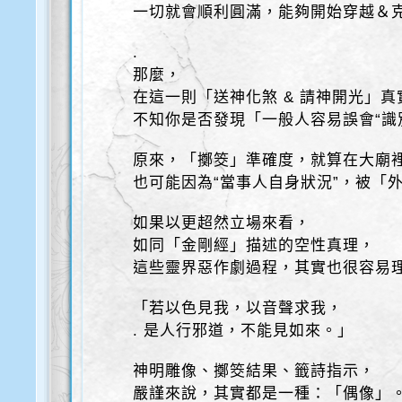
一切就會順利圓滿，能夠開始穿越＆
.
那麼，
在這一則「送神化煞 & 請神開光」
不知你是否發現「一般人容易誤會“識
原來，「擲筊」準確度，就算在大廟
也可能因為“當事人自身狀況”，被「
如果以更超然立場來看，
如同「金剛經」描述的空性真理，
這些靈界惡作劇過程，其實也很容易
「若以色見我，以音聲求我，
. 是人行邪道，不能見如來。」
神明雕像、擲筊結果、籤詩指示，
嚴謹來說，其實都是一種：「偶像」