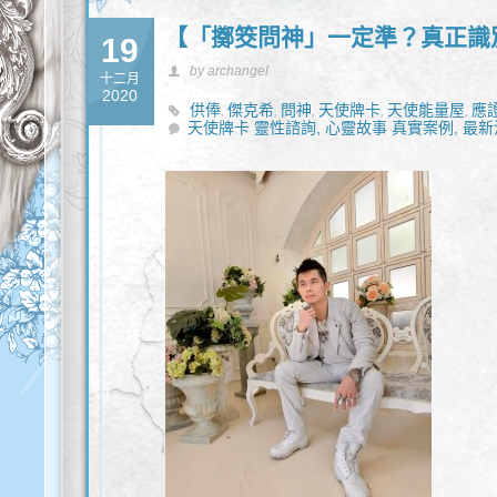
【「擲筊問神」一定準？真正識
19
by archangel
十二月
2020
供俸
傑克希
問神
天使牌卡
天使能量屋
應
,
,
,
,
,
天使牌卡 靈性諮詢,
雕像
靈性處理
靈性諮詢
心靈故事 真實案例,
最新
,
,