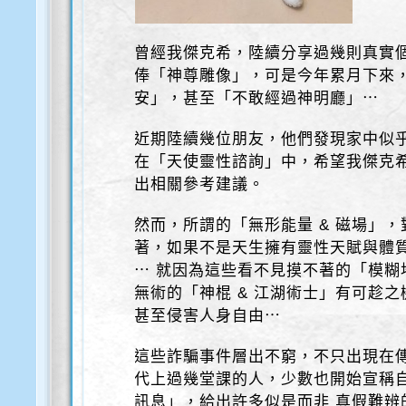
曾經我傑克希，陸續分享過幾則真實
俸「神尊雕像」，可是今年累月下來
安」，甚至「不敢經過神明廳」⋯
近期陸續幾位朋友，他們發現家中似
在「天使靈性諮詢」中，希望我傑克希
出相關參考建議。
然而，所謂的「無形能量 & 磁場」
著，如果不是天生擁有靈性天賦與體
⋯ 就因為這些看不見摸不著的「模糊
無術的「神棍 & 江湖術士」有可趁
甚至侵害人身自由⋯
這些詐騙事件層出不窮，不只出現在
代上過幾堂課的人，少數也開始宣稱自
訊息」，給出許多似是而非 真假難辨