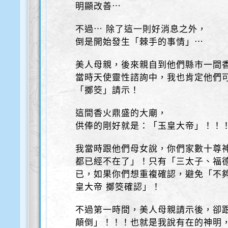
明顯改善⋯
不過⋯ 除了這一則好消息之外，
倒是開始發生「棘手的事情」⋯
美人母親，後來親自到他們縣市一間
當時天使靈性諮詢中，我也肯定他們
「擲筊」請示！
這間香火鼎盛的大廟，
供俸的剛好就是：「玉皇大帝」！！
我當時跟他們母女說，你們家數十尊
都已經不在了」！只有「三太子、福
已，如果你們想重複確認，避免「不
皇大帝 擲筊確認」！
不過第一時間，美人母親請示後，卻跟
顛倒」！！！也就是我說有在的神明