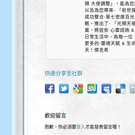
頻 大使調整」，能為您
以及為您帶來- 「前世探
成功整合-第七密度百光 
眠，推出了- 「光頻天
冀，將這些 心靈諮詢 &
日常生活中，為每一位 
更多的-靈魂天賦 & 
天！傑克希
快速分享至社群
歡迎留言
抱歉，你必須要
登入
才能發表留言喔！