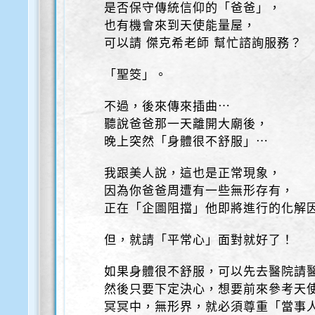
是否保守傳統信仰的「爸爸」，
也有機會來到天使能量屋，
可以請 傑克希老師 幫忙諮詢服務？
「聖筊」。
不過，後來傳來插曲⋯
聽說爸爸那一天離開大廟後，
晚上突然「身體很不舒服」⋯
我跟美人說，這也是正常現象，
因為你爸爸周遭有一些無形存有，
正在「企圖阻擋」他即將進行的化解
但，就請「平常心」面對就好了！
如果身體很不舒服，可以先去醫院請
然後只要下定決心，想要前來參考天
冥冥中，無形界，就必須尊重「當事