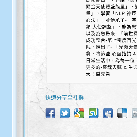
爾金天使豐盛能量」，
量」，學習「NLP 神
心法」；並傳承了-「宇
頻 大使調整」，能為您
以及為您帶來- 「前世探
成功整合-第七密度百光 
眠，推出了- 「光頻天
冀，將這些 心靈諮詢 &
日常生活中，為每一位 
更多的-靈魂天賦 & 
天！傑克希
快速分享至社群