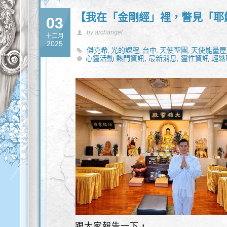
【我在「金剛經」裡，瞥見「耶
03
by archangel
十二月
2025
傑克希
光的課程
台中
天使聖團
天使能量屋
,
,
,
,
心靈活動 熱門資訊,
量
豐盛
最新消息,
靈性資訊 輕鬆
,
跟大家報告一下，