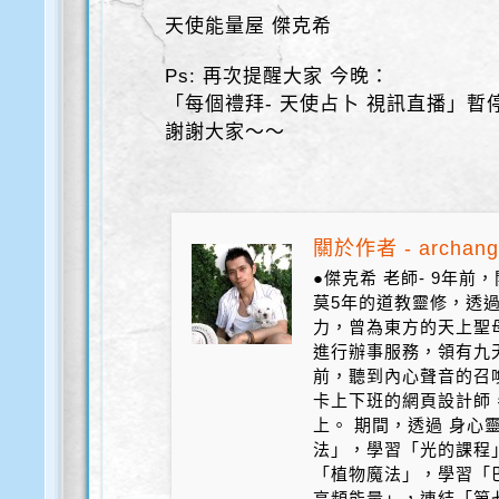
天使能量屋 傑克希
Ps: 再次提醒大家 今晚：
「每個禮拜- 天使占卜 視訊直播」暫
謝謝大家～～
關於作者 - archang
●傑克希 老師- 9年
莫5年的道教靈修，透
力，曾為東方的天上聖
進行辦事服務，領有九天
前，聽到內心聲音的召
卡上下班的網頁設計師
上。 期間，透過 身心
法」，學習「光的課程
「植物魔法」，學習「
高頻能量」，連結「第