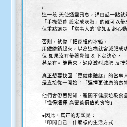
/
這一段 天使通靈訊息，講白話一點就
「手機螢幕 設定成灰階」的確可以帶
但重點還是 「當事人的“覺知& 起心動
否則，就像「把家裡的冰箱，
用鐵鏈鎖起來，以為這樣就會減肥成
但 如果沒有帶著覺知 & 下定決心，
甚至有可能帶來，過度激烈減肥 反撲
真正想要找回「更健康體態」的當事
是直接從一開始：「選擇更健康的食
他們會帶著覺知，避開不健康垃圾食
「懂得選擇 高營養價值的食物」。
●因此，真正的源頭是：
「叩問自己，什麼樣的生活方式，