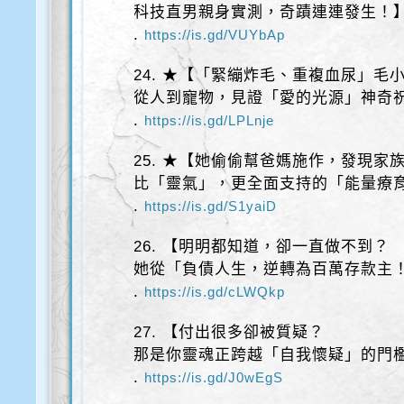
科技直男親身實測，奇蹟連連發生！
.
https://is.gd/VUYbAp
24. ★【「緊繃炸毛、重複血尿」毛
從人到寵物，見證「愛的光源」神奇
.
https://is.gd/LPLnje
25. ★【她偷偷幫爸媽施作，發現家
比「靈氣」，更全面支持的「能量療
.
https://is.gd/S1yaiD
26. 【明明都知道，卻一直做不到？
她從「負債人生，逆轉為百萬存款主
.
https://is.gd/cLWQkp
27. 【付出很多卻被質疑？
那是你靈魂正跨越「自我懷疑」的門檻
.
https://is.gd/J0wEgS