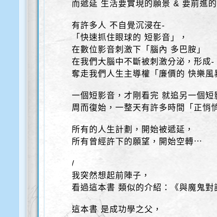
而遞延 生活要實現的願景 & 要前進
有許多人 不自覺沉浸在-
「快速抓住眼球的 短影音」，
在數位影音刺激下「腦內 多巴胺」
在我們大腦中不斷被刺激分泌，形成-
奪走我們人生主導權「廉價的 快樂風
一個短影音，才剛看完 就追另一個短
周而復始，一整天有許多時間「正悄
所有的人生計劃，開始被遞延，
所有曾經許下的願望，開始空轉⋯
/
我突然想起前陣子，
看過這本書 類似的介紹：《與魔鬼對
這本書 是成功學之父，