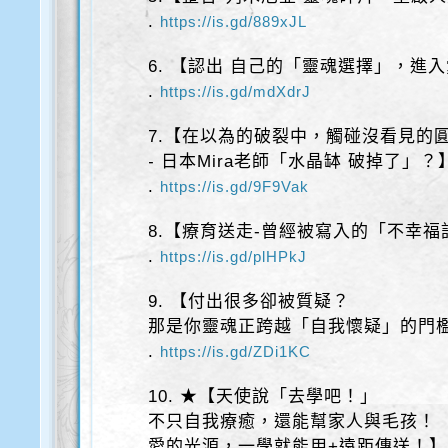
.
https://is.gd/889xJL
6. 【認出 自己的「靈魂選擇」，進
.
https://is.gd/mdXdrJ
7.【在以為的破裂中，觸碰沒看見的
- 日本Mira老師「水晶缽 破掉了」？
.
https://is.gd/9F9Vak
8.【療育送走-曾經被寫入的「不幸福
.
https://is.gd/plHPkJ
9. 【付出很多卻被質疑？
那是你靈魂正跨越「自我懷疑」的門檻
.
https://is.gd/ZDi1KC
10. ★【天使說「去學吧！」
不只自我療癒，還能幫家人與毛孩！
愛的光源，一學就能用+遠距傳送！】