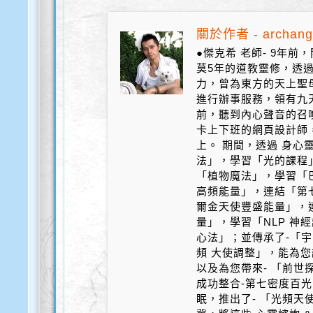
關於作者 - archang
●傑克希 老師- 9年
莫5年的道教靈修，透
力，曾為東方的天上聖
進行辦事服務，領有九天
前，聽到內心聲音的召
卡上下班的網頁設計師
上。 期間，透過 身心
法」，學習「光的課程
「植物魔法」，學習「
高頻能量」，連結「第
爾金天使豐盛能量」，
量」，學習「NLP 神
心法」；並傳承了-「宇
頻 大使調整」，能為您
以及為您帶來- 「前世探
成功整合-第七密度百光 
眠，推出了- 「光頻天