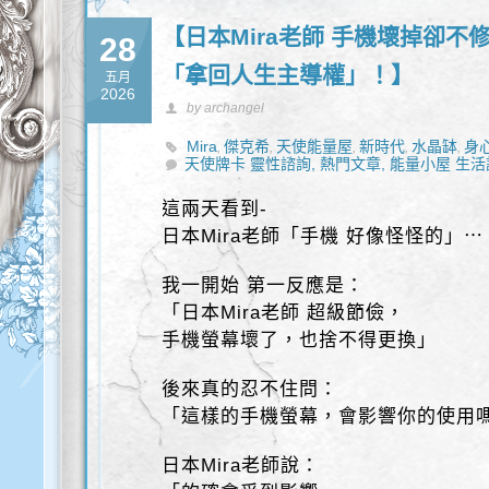
【日本Mira老師 手機壞掉卻不
28
「拿回人生主導權」！】
五月
2026
by archangel
Mira
傑克希
天使能量屋
新時代
水晶缽
身
,
,
,
,
,
天使牌卡 靈性諮詢,
熱門文章,
能量小屋 生活
這兩天看到-
日本Mira老師「手機 好像怪怪的」⋯
我一開始 第一反應是：
「日本Mira老師 超級節儉，
手機螢幕壞了，也捨不得更換」
後來真的忍不住問：
「這樣的手機螢幕，會影響你的使用
日本Mira老師說：