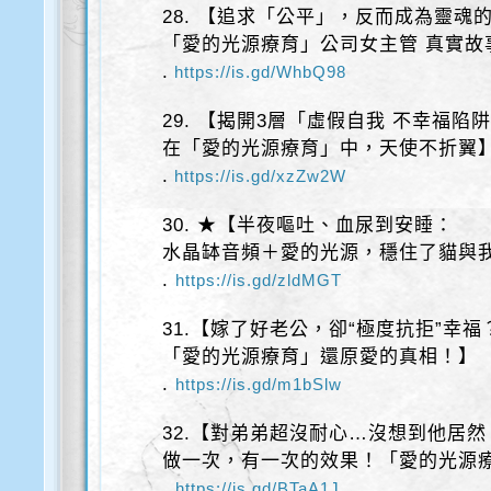
28. 【追求「公平」，反而成為靈魂
「愛的光源療育」公司女主管 真實故
.
https://is.gd/WhbQ98
29. 【揭開3層「虛假自我 不幸福陷
在「愛的光源療育」中，天使不折翼
.
https://is.gd/xzZw2W
30. ★【半夜嘔吐、血尿到安睡：
水晶缽音頻＋愛的光源，穩住了貓與
.
https://is.gd/zldMGT
31.【嫁了好老公，卻“極度抗拒”幸福
「愛的光源療育」還原愛的真相！】
.
https://is.gd/m1bSlw
32.【對弟弟超沒耐心…沒想到他居
做一次，有一次的效果！「愛的光源
.
https://is.gd/BTaA1J