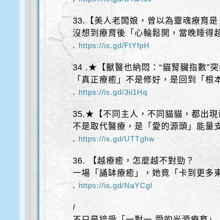
33.【美人老闆娘，曾以為靈魂療育
沒想到療育後「心輪鬆開，當晚睡得
.
https://is.gd/FtYfpH
34 .★【獸醫也納悶：“貓腎臟指數”
「真正療癒」不是修好，是回到「根
.
https://is.gd/3ii1Hq
35.★【不同主人，不同貓貓，都出
不是取代醫療，是「愛的源頭」能量
.
https://is.gd/UTTghw
36. 【越療癒，怎麼越不對勁？
一場「誦缽療癒」，她竟「卡到更多
.
https://is.gd/NaYCgl
/
不只是接受「一對一 愛的光源療育」