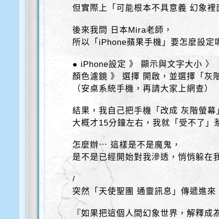
但實際上「可能根本不具意義 幻象裡
後來我問 日本Mira老師，
所以「iPhone蘋果手機」要怎麼設定
● iPhone設定 》 顯示與文字大小 〉
顏色濾鏡 》 選擇 開啟，並選擇「灰
（安桌系統手機，再請大家上網查）
結果，我自己把手機「改成 灰階螢幕
大概才15分鐘左右，我就「受不了」
怎麼辦⋯ 這樣是不是魔鬼，
是不是已經開始對我滲透，悄悄躲在
/
突然「天使聖團 通靈訊息」傳遞進來
『如果把這個人間幻象世界，解釋成