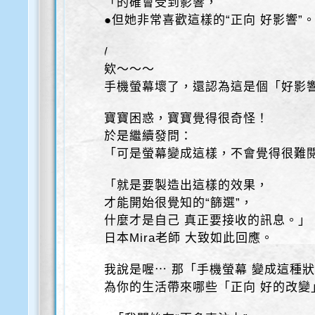
「的確會受到影響，
●但她非常喜歡這樣的“正向 好影響”
/
欸～～～
手機螢幕壞了，還認為這是個「好影
寶寶困惑，寶寶覺得很奇怪！
於是繼續發問：
「可是螢幕變成這樣，不會覺得很難
「就是要製造出這樣的效果，
才能開始很覺知的“篩選”，
什麼才是自己 真正要接收的訊息。」
日本Mira老師 大致如此回應。
我說是喔⋯ 那「手機螢幕 變成這種
為你的生活帶來哪些「正向 好的改變