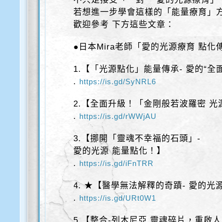
若想進一步學會這樣的「能量療育」
歡迎參考 下方這些文章：
●日本Mira老師「愛的光源療育 點化
1.【「光源點化」能量傳承- 愛的“全
.
https://is.gd/SyNRL6
2.【全面升級！「金剛般若波羅密 光
.
https://is.gd/rWWjAU
3.【挪開「靈魂不幸福的石頭」-
愛的光源 能量點化！】
.
https://is.gd/iFnTRR
4. ★【醫學無法解釋的奇蹟- 愛的光
.
https://is.gd/URt0W1
5.【整合-列木尼亞 靈魂碎片，重啟