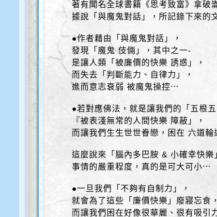
著有聞名全球書籍《思考致富》拿破
據說「與魔鬼對話」，所記錄下來的
●作者藉由「與魔鬼對話」，
發現「魔鬼 伎倆」，其中之一-
是讓人類「被廉價的快樂 誘惑」，
而失去「判斷能力、自律力」，
進而意志衰弱 被魔鬼操控⋯
●若對應佛法，就是讓我們的「五根
『被表淺無常的人間快樂 障蔽」，
而讓我們生生世世眷戀，困在 六道輪
這麼說來「腦內多巴胺 & 小確幸快樂
事情的嚴重程度，真的是可大可小⋯
●一旦我們「不夠有自制力」，
就會為了這些「廉價快樂」廢寢忘食
而讓我們困在好像很華麗、很有吸引