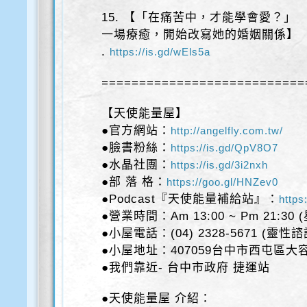
15. 【「在痛苦中，才能學會愛？」
一場療癒，開始改寫她的婚姻關係】
.
https://is.gd/wEls5a
===========================
【天使能量屋】
●官方網站：
http://angelfly.com.tw/
●臉書粉絲：
https://is.gd/QpV8O7
●水晶社團：
https://is.gd/3i2nxh
●部 落 格：
https://goo.gl/HNZev0
●Podcast『天使能量補給站』：
https
●營業時間：Am 13:00 ~ Pm 21:30
●小屋電話：(04) 2328-5671 (靈性
●小屋地址：407059台中市西屯區大容
●我們靠近- 台中市政府 捷運站
●天使能量屋 介紹：