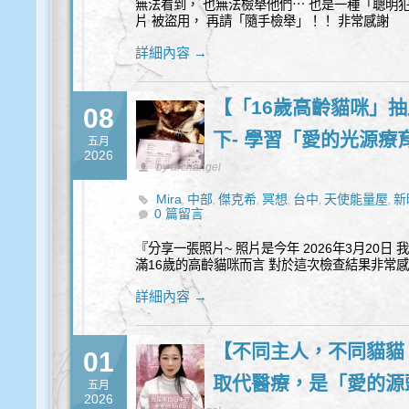
無法看到， 也無法檢舉他們⋯ 也是一種「聰明
片 被盜用， 再請「隨手檢舉」！！ 非常感謝
詳細內容 →
【「16歲高齡貓咪」
08
下- 學習「愛的光源療
五月
2026
by archangel
Mira
中部
傑克希
冥想
台中
天使能量屋
新
,
,
,
,
,
,
0 篇留言
『分享一張照片~ 照片是今年 2026年3月20
滿16歲的高齡貓咪而言 對於這次檢查結果非常
詳細內容 →
【不同主人，不同貓貓
01
取代醫療，是「愛的源
五月
2026