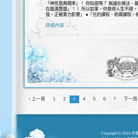
「神性恩典頻率」！ 你知道嗎？ 無論在佛法、
在圓滿豐盛」！！ 所以如果，你覺得人生不順，
我，正被業力影響」 ●「光的課程、奇蹟課程、
詳細內容 →
‹ 上一頁
1
2
4
5
6
7
下一頁 
3
Copyright © 2014 天