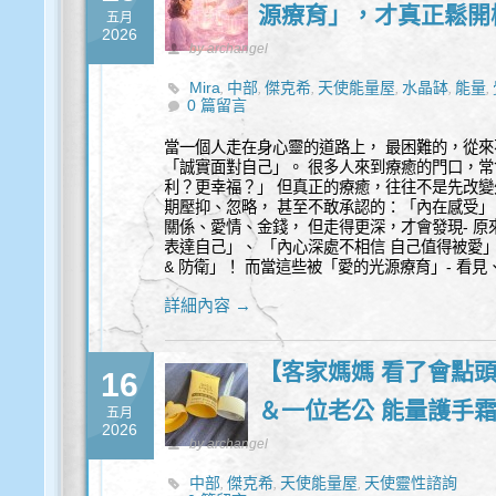
源療育」，才真正鬆開
五月
2026
by archangel
Mira
中部
傑克希
天使能量屋
水晶缽
能量
,
,
,
,
,
,
0 篇留言
當一個人走在身心靈的道路上， 最困難的，從來
「誠實面對自己」。 很多人來到療癒的門口，常
利？更幸福？」 但真正的療癒，往往不是先改變
期壓抑、忽略， 甚至不敢承認的：「內在感受」
關係、愛情、金錢， 但走得更深，才會發現- 原
表達自己」、 「內心深處不相信 自己值得被愛
& 防衛」！ 而當這些被「愛的光源療育」- 看
詳細內容 →
【客家媽媽 看了會點頭
16
＆一位老公 能量護手
五月
2026
by archangel
中部
傑克希
天使能量屋
天使靈性諮詢
,
,
,