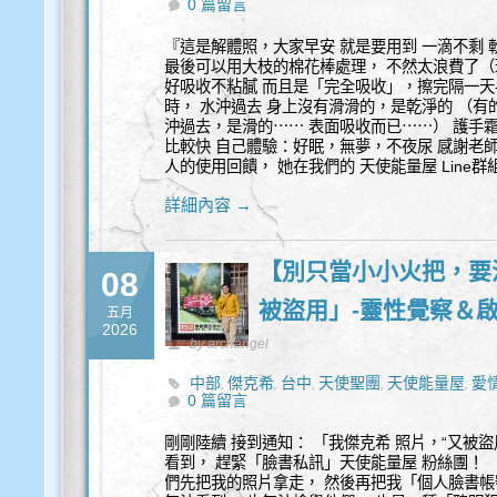
0 篇留言
『這是解體照，大家早安 就是要用到 一滴不剩
最後可以用大枝的棉花棒處理， 不然太浪費了（
好吸收不粘膩 而且是「完全吸收」，擦完隔一天-
時， 水沖過去 身上沒有滑滑的，是乾淨的 （
沖過去，是滑的⋯⋯ 表面吸收而已⋯⋯） 護手霜
比較快 自己體驗：好眠，無夢，不夜尿 感謝老師 
人的使用回饋， 她在我們的 天使能量屋 Line群
詳細內容 →
【別只當小小火把，要
08
被盜用」-靈性覺察＆
五月
2026
by archangel
中部
傑克希
台中
天使聖團
天使能量屋
愛
,
,
,
,
,
0 篇留言
剛剛陸續 接到通知： 「我傑克希 照片，“又被
看到， 趕緊「臉書私訊」天使能量屋 粉絲團！ 
們先把我的照片拿走， 然後再把我「個人臉書帳