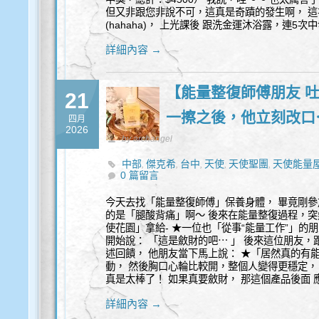
但又非跟您非說不可，這真是奇蹟的發生啊， 這
(hahaha)， 上光課後 跟洗金運沐浴露，連5次中
詳細內容 →
【能量整復師傅朋友 
21
一擦之後，他立刻改口
四月
2026
by archangel
中部
傑克希
台中
天使
天使聖團
天使能量
,
,
,
,
,
0 篇留言
今天去找「能量整復師傅」保養身體， 畢竟剛參
的是「腿酸背痛」啊～ 後來在能量整復過程，突然
使花園」拿給- ★一位也「從事“能量工作”」的
開始說： 「這是斂財的吧⋯ 」 後來這位朋友，
述回饋， 他朋友當下馬上說： ★「居然真的有
動， 然後胸口心輪比較開，整個人變得更穩定， 
真是太棒了！ 如果真要斂財， 那這個產品後面 應該
詳細內容 →