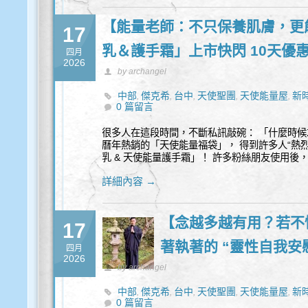
【能量老師：不只保養肌膚，更
17
乳＆護手霜」上市快閃 10天優
四月
2026
by archangel
中部
傑克希
台中
天使聖團
天使能量屋
新
,
,
,
,
,
0 篇留言
很多人在這段時間，不斷私訊敲碗： 「什麼時候
曆年熱銷的「天使能量福袋」， 得到許多人“熱烈
乳 & 天使能量護手霜」！ 許多粉絲朋友使用後，
詳細內容 →
【念越多越有用？若不
17
著執著的 “靈性自我安
四月
2026
by archangel
中部
傑克希
台中
天使聖團
天使能量屋
新
,
,
,
,
,
0 篇留言