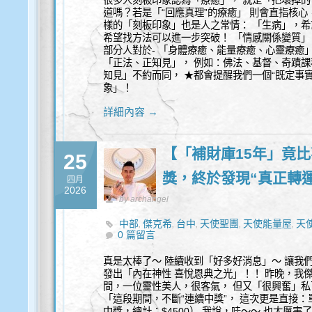
很多人刻板印象認為「療癒」， 就是「把壞掉的
道嗎？若是「“回應真理”的療癒」 則會直指核
樣的「刻板印象」也是人之常情： 「生病」，希
希望找方法可以進一步突破！ 「情感關係變質」
部分人對於- 「身體療癒、能量療癒、心靈療癒
「正法、正知見」， 例如：佛法、基督、奇蹟課
知見」不約而同， ★都會提醒我們一個“既定事
象」！
詳細內容 →
【「補財庫15年」竟
25
獎，終於發現“真正轉
四月
2026
by archangel
中部
傑克希
台中
天使聖團
天使能量屋
天
,
,
,
,
,
0 篇留言
靈性諮詢
真是太棒了～ 陸續收到「好多好消息」～ 讓我
發出「內在神性 喜悅恩典之光」！！ 昨晚，我傑
間，一位靈性美人，很客氣， 但又「很興奮」私
「這段期間，不斷“連續中獎”， 這次更是直接：單
中獎，總計：$4500） 我說，哇～～ 也太厲害