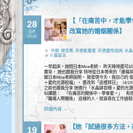
【「在痛苦中，才能學
28
改寫她的婚姻關係】
五月
2026
by archangel
中部
傑克希
天使能量屋
天使靈性諮詢
水晶
,
,
,
,
0 篇留言
一早起床，詢問日本Mira老師， 昨天睡得還可
寶茶， 她也跟我分享 特地從日本帶來的「康福
跟日本Mira老師說明， 我發現今天，我自己的
＋愛的光源祝福」， 要改到「這禮拜日」（4/19）晚
之前也跟我分享 她進行「水晶缽音頻 + 愛的光
似課題： 「在痛苦的關係中，學會愛。」 有
「職場人際關係」 這樣的人，就容易在工作過程
詳細內容 →
【她「試過很多方法，
19