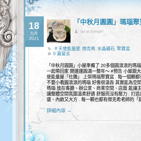
「中秋月圓圓」瑪瑙聚寶
18
by archangel
九月
2021
＃天使能量屋
傑克希
水晶礦石
聚寶盆
,
,
,
0 篇留言
「中秋月圓圓」小屋準備了 20多個圓滾滾的瑪
一起帶回家 開運運圓滿一整年～ #預告 小屋跟大
使能量屋「社團」 上架瑪瑙聚寶盆 . 每一個顆
不要小看圓滾滾的瑪瑙 好像很溫吞 其實能為空間
瑪瑙 放在客廳、辦公室、商業空間、店面 能讓
讓整體空間氛圍溫柔舒適 舒服而沒有壓力 . 打
盛、內斂又大方 . 每一顆也都有傑克希老師的「
詳細內容 →