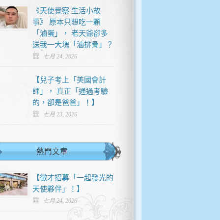
《天使覺察 生活小故
事》 原本只想吃一顆
「滷蛋」， 老天爺卻多
送我一大塊「滷排骨」？
七月 24, 2026
【兒子考上「美國會計
師」， 真正「通過考驗
的，卻是爸爸」！】
七月 23, 2026
熱門文章
【徵才招募「一起發光的
天使夥伴」！】
七月 24, 2026