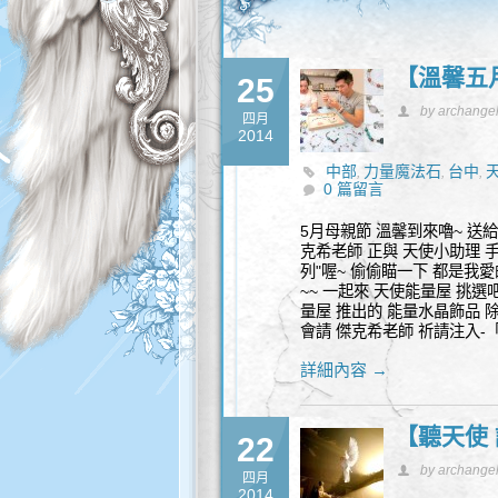
【溫馨五月
25
by archange
四月
2014
中部
力量魔法石
台中
,
,
,
0 篇留言
魔法杖
飾品
魔法權杖
,
,
5月母親節 溫馨到來嚕~ 送給
克希老師 正與 天使小助理 手
列"喔~ 偷偷瞄一下 都是我愛
~~ 一起來 天使能量屋 挑選吧
量屋 推出的 能量水晶飾品 除
會請 傑克希老師 祈請注入-「
詳細內容 →
【聽天使 
22
by archange
四月
2014