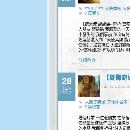
中部
台中
天使傳訊
天
,
,
,
0 篇留言
【聽天使 說說話- 解析 靈
人朋友 體驗過 我服務的- “
中發生的 我們事前 並沒有刻
經連結進入到- “天使高頻 能
使傳訊" 是安排在 大型諮商
的"靈性訊息" 可以讓 對前
詳細內容 →
【擺攤奇遇
28
by archange
十二月
2013
人體反應爐
天使能量屋
,
,
0 篇留言
幾個月前 一位老朋友 在草悟
使能量屋結緣時 是從 單純欣
的水晶 我都會祈福 “注入能