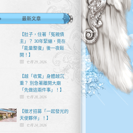
最新文章
【肚子，住著「冤親債
主」？ 30年緊繃，竟在
「能量整復」後一夜鬆
開！】
七月 29, 2026
【越「收驚」身體越沉
重？ 別急著離開大廟
「先做這兩件事」！】
七月 28, 2026
【徵才招募「一起發光的
天使夥伴」！】
七月 24, 2026