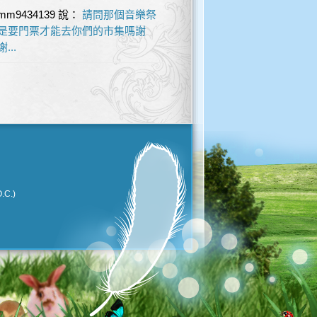
mm9434139
說：
請問那個音樂祭
是要門票才能去你們的市集嗎謝
謝...
.C.)