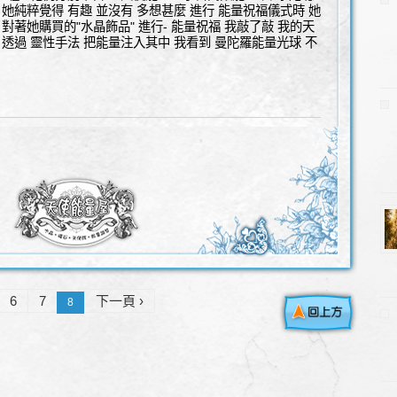
 她純粹覺得 有趣 並沒有 多想甚麼 進行 能量祝福儀式時 她
對著她購買的"水晶飾品" 進行- 能量祝福 我敲了敲 我的天
 透過 靈性手法 把能量注入其中 我看到 曼陀羅能量光球 不
6
7
下一頁 ›
8