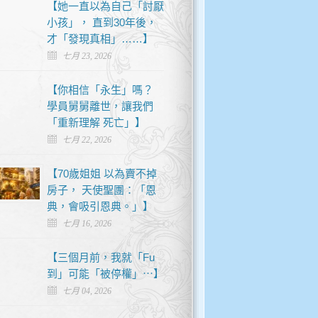
【她一直以為自己「討厭
小孩」， 直到30年後，
才「發現真相」……】
七月 23, 2026
【你相信「永生」嗎？
學員舅舅離世，讓我們
「重新理解 死亡」】
七月 22, 2026
【70歲姐姐 以為賣不掉
房子， 天使聖團：「恩
典，會吸引恩典。」】
七月 16, 2026
【三個月前，我就「Fu
到」可能「被停權」⋯】
七月 04, 2026