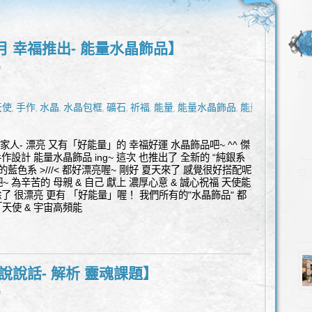
 幸福推出- 能量水晶飾品】
l
天使
手作
水晶
水晶包框
礦石
祈福
能量
能量水晶飾品
能量
,
,
,
,
,
,
,
,
家人- 漂亮 又有「好能量」的 幸福好運 水晶飾品吧~ ^^ 傑
作設計 能量水晶飾品 ing~ 這次 也推出了 全新的 “純銀系
的藍色系 >///< 都好漂亮喔~ 剛好 夏天來了 感覺很好搭配呢
~ 為辛苦的 母親 & 自己 獻上 濃厚心意 & 誠心祝福 天使能
了 很漂亮 更有 「好能量」喔！ 我們所有的"水晶飾品" 都
天使 & 宇宙高頻能
說說話- 解析 靈魂課題】
l