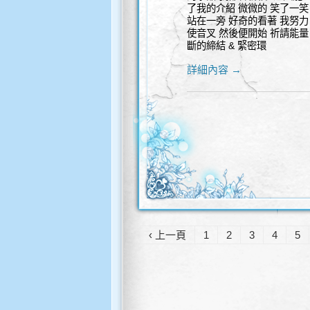
了我的介紹 微微的 笑了一笑
站在一旁 好奇的看著 我努力 
使音叉 然後便開始 祈請能量
斷的締結 & 緊密環
詳細內容 →
‹ 上一頁
1
2
3
4
5