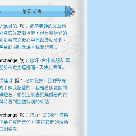
最新留言
Miguel Yu
說：
雖然老師的文章精
彩豐盛又高潮迭起，但另我訝異的
卻是看完之後心中竟然激動莫名，
甚至於眼眶泛淚。我並非修...
archangel
說：
您好~台中的朋友 歡
迎前來走走逛逛喔~ 天使能量屋...
謦廷 余
說：
老師您好，這種華麗
的手鍊我超愛的，我是看朋友談到
鎳鐵石，想說上網查詢鎳鐵石的資
料時看到這個特別的網站...
archangel
說：
您好~ 是的喔~音樂
季要先買門票^^ 可查詢它們的活動
官網看看...