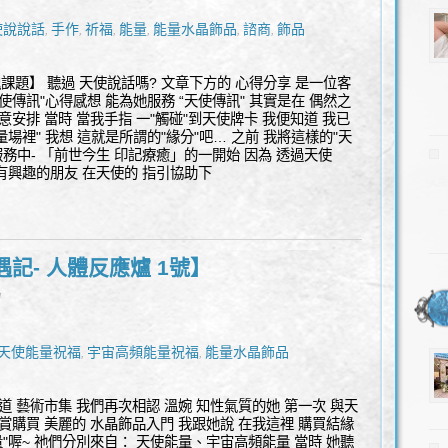
使說說話
手作
祈福
能量
能量水晶飾品
諮商
飾品
,
,
,
,
,
,
魂課題】 聽過 天使說話嗎? 文章下方的 心得分享 是一位客
天使傳訊"心得感想 能為她服務 “天使傳訊" 其實是在 偶然之
意安排 當時 當我手指 一"觸碰"到天使牌卡 我便知道 我已
量場裡" 我想 這就是所謂的"緣分"吧… 之前 我將這樣的"天
服務中- 「前世今生 印記療癒」的一開始 因為 透過天使
世有興趣的朋友 在天使的 指引協助下
記- 人體反應爐 1號】
l
天使能量祝福
宇宙高頻能量祝福
能量水晶飾品
,
,
道 藝術市集 我們再次相認 溫婉 知性氣質的她 第一次 與天
賞購買 美麗的 水晶飾品入門 我跟她說 在我這裡 購買結緣
量"喔~ 祂們分別來自： 天使能量、宇宙高頻能量 當時 她聽