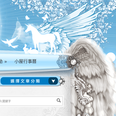
動
»
小屋行事曆