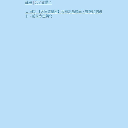
註冊
|
忘了密碼？
← 回到 【天使能量屋】天然水晶飾品、靈性諮詢占
卜、前世今生轉化