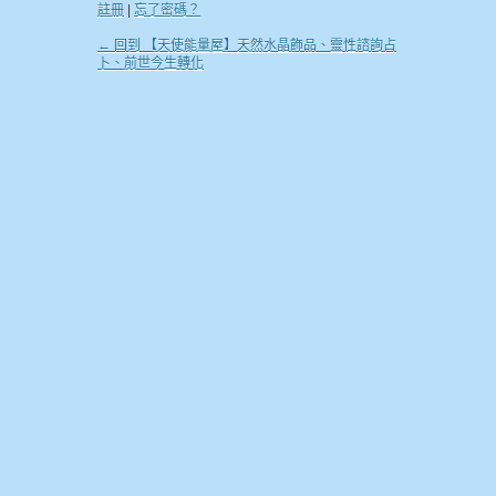
註冊
|
忘了密碼？
← 回到 【天使能量屋】天然水晶飾品、靈性諮詢占
卜、前世今生轉化