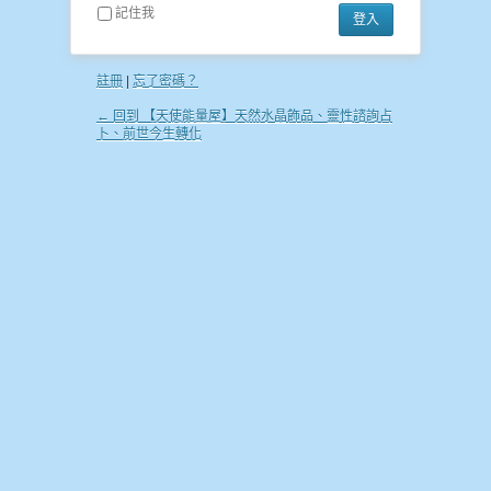
記住我
註冊
|
忘了密碼？
← 回到 【天使能量屋】天然水晶飾品、靈性諮詢占
卜、前世今生轉化