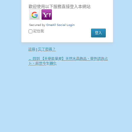
歡迎使用以下服務直接登入本網站
記住我
註冊
|
忘了密碼？
← 回到 【天使能量屋】天然水晶飾品、靈性諮詢占
卜、前世今生轉化