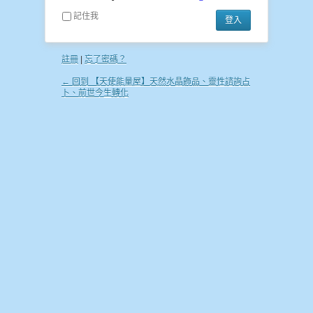
記住我
註冊
|
忘了密碼？
← 回到 【天使能量屋】天然水晶飾品、靈性諮詢占
卜、前世今生轉化