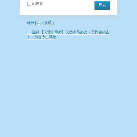
記住我
註冊
|
忘了密碼？
← 回到 【天使能量屋】天然水晶飾品、靈性諮詢占
卜、前世今生轉化