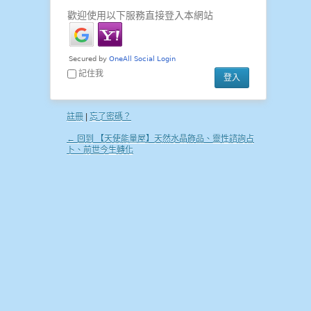
歡迎使用以下服務直接登入本網站
記住我
註冊
|
忘了密碼？
← 回到 【天使能量屋】天然水晶飾品、靈性諮詢占
卜、前世今生轉化