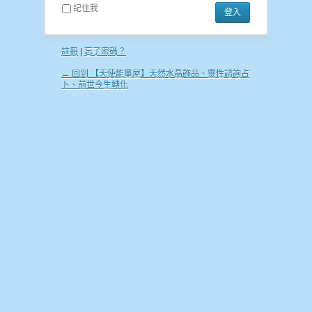
記住我
註冊
|
忘了密碼？
← 回到 【天使能量屋】天然水晶飾品、靈性諮詢占
卜、前世今生轉化