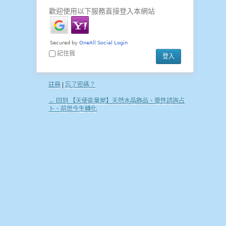
歡迎使用以下服務直接登入本網站
記住我
註冊
|
忘了密碼？
← 回到 【天使能量屋】天然水晶飾品、靈性諮詢占
卜、前世今生轉化