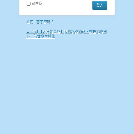
記住我
註冊
|
忘了密碼？
← 回到 【天使能量屋】天然水晶飾品、靈性諮詢占
卜、前世今生轉化