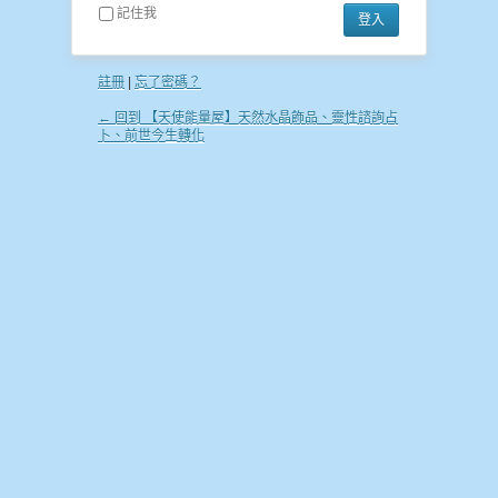
記住我
註冊
|
忘了密碼？
← 回到 【天使能量屋】天然水晶飾品、靈性諮詢占
卜、前世今生轉化