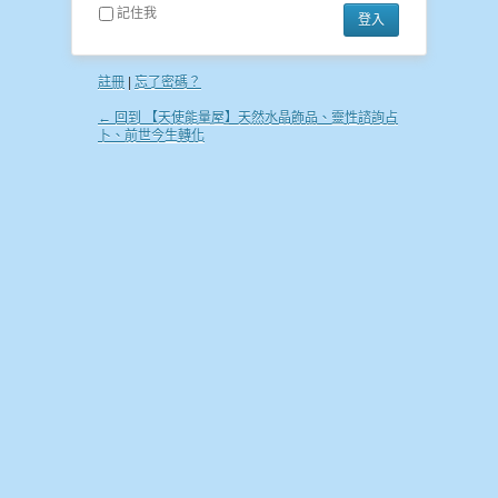
記住我
註冊
|
忘了密碼？
← 回到 【天使能量屋】天然水晶飾品、靈性諮詢占
卜、前世今生轉化