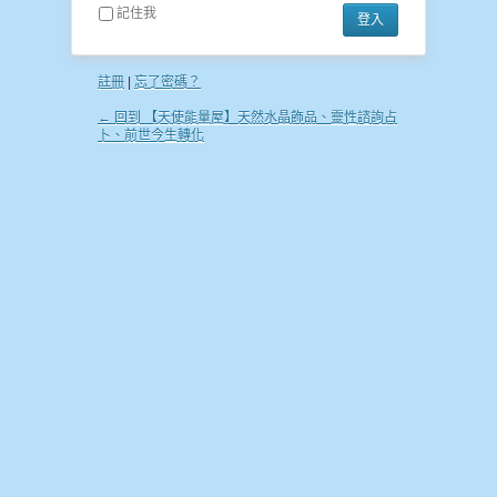
記住我
註冊
|
忘了密碼？
← 回到 【天使能量屋】天然水晶飾品、靈性諮詢占
卜、前世今生轉化