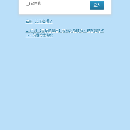
記住我
註冊
|
忘了密碼？
← 回到 【天使能量屋】天然水晶飾品、靈性諮詢占
卜、前世今生轉化