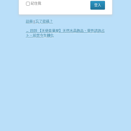
記住我
註冊
|
忘了密碼？
← 回到 【天使能量屋】天然水晶飾品、靈性諮詢占
卜、前世今生轉化