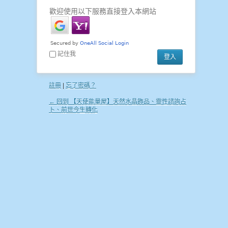
歡迎使用以下服務直接登入本網站
記住我
註冊
|
忘了密碼？
← 回到 【天使能量屋】天然水晶飾品、靈性諮詢占
卜、前世今生轉化