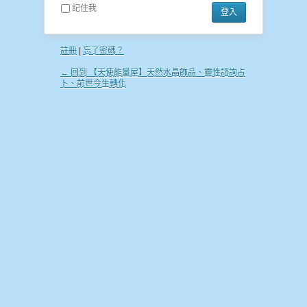
記住我
註冊
|
忘了密碼？
← 回到 【天使能量屋】天然水晶飾品、靈性諮詢占
卜、前世今生轉化