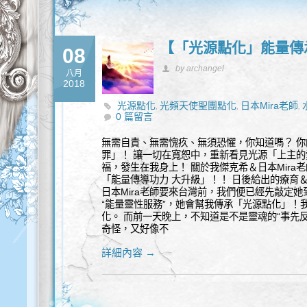
【「光源點化」能量傳承
08
by archangel
八月
2018
光源點化
光頻天使聖團點化
日本Mira老師
,
,
,
0 篇留言
無需自責、無需愧疚、無須恐懼，你知道嗎？ 
罪」！ 讓一切在寬恕中，重新看見光源「上主的愛
福，發生在我身上！ 關於我傑克希＆日本Mira
「能量傳導功力 大升級」！！ 日後給出的療育
日本Mira老師要來台灣前，我們便已經先敲定
“能量靈性服務”，她會幫我傳承「光源點化」！
化。 而前一天晚上，不知道是不是靈魂的“事先
奇怪，又好像不
詳細內容 →