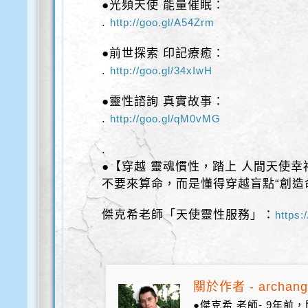
●光頻天使 能量催眠：
.
http://goo.gl/A54Zrm
●前世探索 印記療癒：
.
http://goo.gl/34xIwH
●靈性諮詢 真實故事：
.
http://goo.gl/qM0vMG
.
●【穿越 靈魂慣性，踏上 人間天使幸
不要來算命，而是懂得穿越盲點“創造
傑克希老師「天使靈性服務」：
https:
關於作者 - archang
●傑克希 老師- 9年