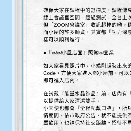
確保大家在課程中的舒適度，課程傑克
線上會議室空間。經過測試，全台上次
但「ZOOM會議室」收訊超棒的呦。
而小屋的許多師資，其實都『功力深
樣可以順利進行。
●『￼￼小屋店面』照常￼營業
如大家看見照片中，小編剛趕製出來
Code。方便大家進入￼小屋前，可
即可進入店內。
在試戴『能量水晶飾品』前，店內有『
以提供給大家清潔雙手。
小天使也都會『全程配戴口罩』，所
情期間，依市政府公告，就不能提供
罩飲用，也請保持社交距離。招待不周