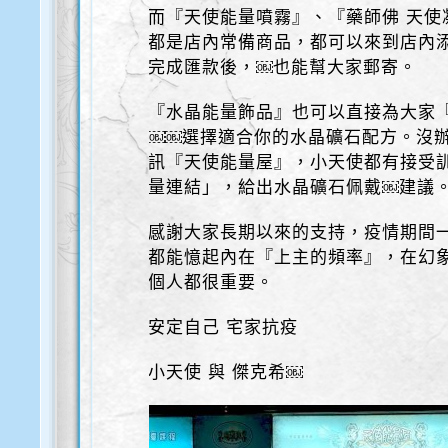
而『天使能量噴霧』、『藥師佛 天使
都是店內常備商品，都可以來到店內
完成匯款後，￼也能幫大家郵寄。
『水晶能量飾品』也可以直接為大家『
￼￼選擇適合你的水晶礦石配方。沒
訊『天使能量屋』，小天使都有接受
量連結」，給出水晶礦石佩戴￼建議
感謝大家長期以來的支持，疫情期間
都能憶起內在『上主的頻率』，在幻
個人都很重要。
安定自己 宅家抗疫
小天使 與 傑克希￼