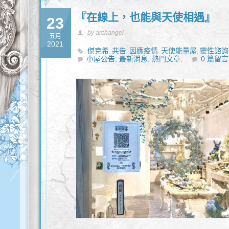
『在線上，也能與天使相遇』
23
by archangel
五月
2021
傑克希
共告
因應疫情
天使能量屋
靈性諮詢
,
,
,
,
小屋公告,
最新消息,
熱門文章,
0 篇留言