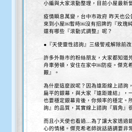
小編與大家滾動整理，目前小屋最新
疫情瞬息萬變，台中市政府 昨天也公
來到小屋￼暫時￼沒有招牌的『玫瑰
還有哪些『滾動式調整』呢？
●『天使靈性諮詢』三級警戒解除前
許多外縣市的粉絲朋友，大家都知道
舟車勞頓，安住在家中￼防疫。傑克希
艱』。
為什麼這麼說呢？因為遠距線上諮詢
扁平的銀幕，與大家『遠距連結』，
也要穩定銀幕背後，你頻率的穩定。
詢』的品質，其實線上諮詢『眉角』
而且小天使也看過…為了讓大家透過
心的情緒。傑克希老師說話語調要非