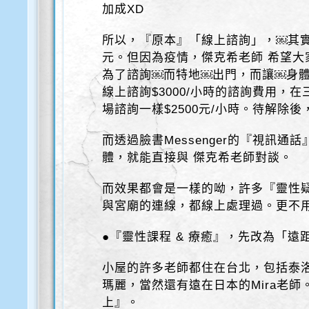
加成XD
所以，『原本』「線上諮詢」，￼其實
元。但因為疫情，傑克希老師 希望大
為了諮詢￼而特地￼出門，而讓￼身
線上諮詢$3000/小時的諮詢費用，
場諮詢一樣$2500元/小時。待解除
而透過臉書Messenger的『視訊通
體，就能直接與 傑克希老師對談。
而效果都會是一樣的呦，許多『靈性
與宮廟的連線，都線上處理過。更不
●『靈性課程 & 療癒』，先改為「遠
小屋的許多老師都住在台北，包括泰
瑪麗，當然還有遠在日本的Mira老
上』。