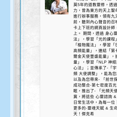
莫5年的道教靈修，透
力，曾為東方的天上聖
進行辦事服務，領有九天
前，聽到內心聲音的召
卡上下班的網頁設計師
上。 期間，透過 身心
法」，學習「光的課程
「植物魔法」，學習「
高頻能量」，連結「第
爾金天使豐盛能量」，
量」，學習「NLP 神
心法」；並傳承了-「宇
頻 大使調整」，能為您
以及為您帶來- 「前世探
成功整合-第七密度百光 
眠，推出了- 「光頻天
冀，將這些 心靈諮詢 &
日常生活中，為每一位 
更多的-靈魂天賦 & 
天！傑克希