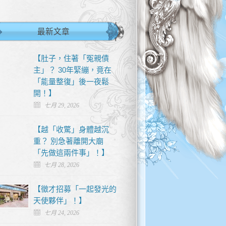
最新文章
【肚子，住著「冤親債
主」？ 30年緊繃，竟在
「能量整復」後一夜鬆
開！】
七月 29, 2026
【越「收驚」身體越沉
重？ 別急著離開大廟
「先做這兩件事」！】
七月 28, 2026
【徵才招募「一起發光的
天使夥伴」！】
七月 24, 2026