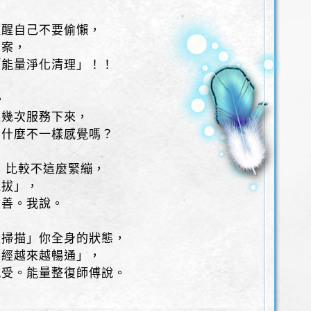
提醒自己不要偷懶，
個案，
「能量淨化清理」！！
。
這幾次服務下來，
有什麼不一樣感覺嗎？
，比較不這麼緊繃，
挺拔」，
改善。我說。
量掃描」你全身的狀態，
已經越來越暢通」，
感受。能量整復師傅說。