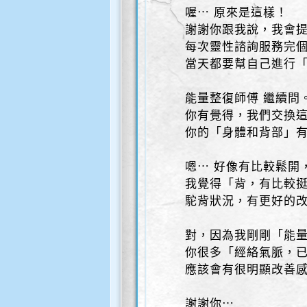
喔⋯ 原來是這樣！
謝謝你跟我說，我會
每次靈性諮詢服務完
當天都要幫自己進行
能量整復師傅 繼續問
你有覺得，我們交換
你的「身體和背部」
嗯⋯ 好像有比較鬆開
我覺得「背，有比較
駝背狀況，有更好的
對，因為我剛剛「能
你很多「經絡氣脈，
應該會有很明顯改善
謝謝你⋯