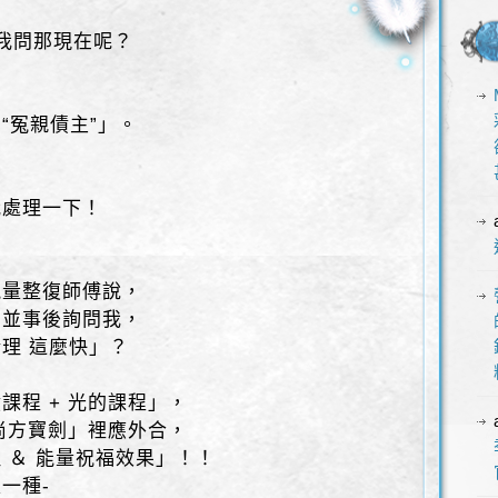
！
我問那現在呢？
，
“冤親債主”」。
我處理一下！
能量整復師傅說，
，並事後詢問我，
理 這麼快」？
課程 + 光的課程」，
 尚方寶劍」裡應外合，
 ＆ 能量祝福效果」！！
一種-