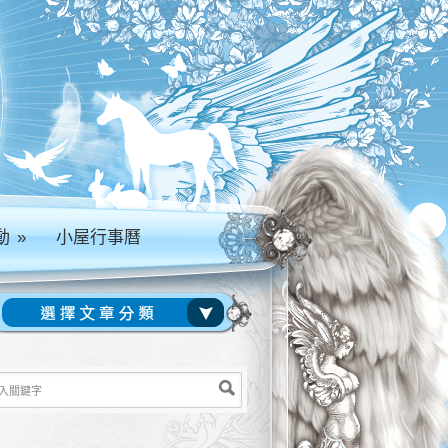
動
»
小屋行事曆