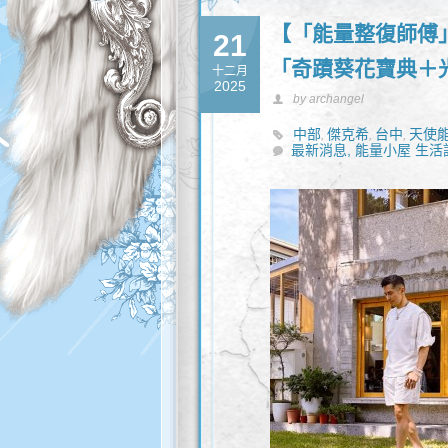
【「能量整復師傅」
21
「奇蹟葵花寶典＋
十二月
2025
by archangel
中部
傑克希
台中
天使
,
,
,
最新消息,
能量小屋 生活