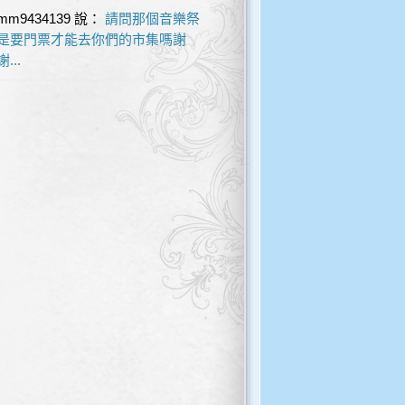
mm9434139
說：
請問那個音樂祭
是要門票才能去你們的市集嗎謝
謝...