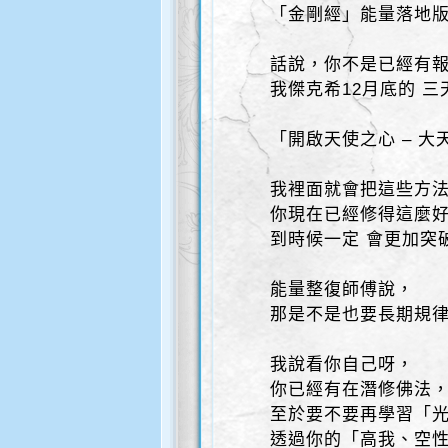
「金剛經」能量落地
話說，你不是已經有
我傑克希12月底的 
「開啟天使之心 – 大
我裡面就會把這些方
你現在已經修得這麼
到時候一定 會更加突
能量整復師傅說，
那是不是也要長期規
我說看你自己呀，
你已經有在潛修佛法
至於要不要再學習「
透過你的「高我、空