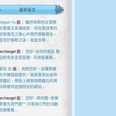
最新留言
Miguel Yu
說：
雖然老師的文章精
彩豐盛又高潮迭起，但另我訝異的
卻是看完之後心中竟然激動莫名，
甚至於眼眶泛淚。我並非修...
archangel
說：
您好~台中的朋友 歡
迎前來走走逛逛喔~ 天使能量屋...
謦廷 余
說：
老師您好，這種華麗
的手鍊我超愛的，我是看朋友談到
鎳鐵石，想說上網查詢鎳鐵石的資
料時看到這個特別的網站...
archangel
說：
您好~ 是的喔~音樂
季要先買門票^^ 可查詢它們的活動
官網看看...