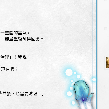
？
現一整團的黑氣，
案。能量整復師傅回應。
化清理」！我說
那現在呢？
，
能量共振，也需要清理。」