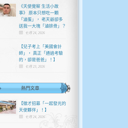
《天使覺察 生活小故
事》 原本只想吃一顆
「滷蛋」， 老天爺卻多
送我一大塊「滷排骨」？
七月 24, 2026
【兒子考上「美國會計
師」， 真正「通過考驗
的，卻是爸爸」！】
七月 23, 2026
熱門文章
【徵才招募「一起發光的
天使夥伴」！】
七月 24, 2026