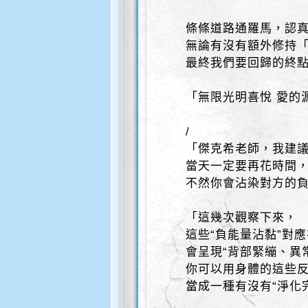
條條道路通羅馬，認
無論有沒有額外修持
最終我們要回歸的終
「無限光明喜悅 愛的
/
「傑克希老師，我建
當天一定要再花時間，
不然你會沾染對方的
「這幾次觀察下來，
這些“負能量沾黏”對
會呈現“背部緊繃、異
你可以用身體的這些
當成一種有沒有“淨化