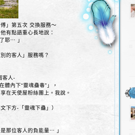
傅」第五次 交換服務～
，他有點語重心長地說：
了耶⋯ 」
特別的客人」服務嗎？
個客人-
在體內下“靈魂蠱毒”」，
分享在天使屋粉絲團上。我說。
文下方-「靈魂下蠱」）
是那位客人的負能量⋯ 」