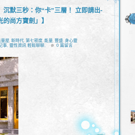
沉默三秒：你“卡”三層！ 立即請出-
光的尚方寶劍」】
能量屋
新時代
第七密度
能量
豐盛
身心靈
,
,
,
,
,
記事,
靈性資訊 輕鬆聊聊,
0 篇留言