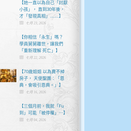
【她一直以為自己「討厭
小孩」， 直到30年後，
才「發現真相」……】
七月 23, 2026
【你相信「永生」嗎？
學員舅舅離世，讓我們
「重新理解 死亡」】
七月 22, 2026
【70歲姐姐 以為賣不掉
房子， 天使聖團：「恩
典，會吸引恩典。」】
七月 16, 2026
【三個月前，我就「Fu
到」可能「被停權」⋯】
七月 04, 2026