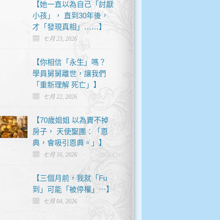
【她一直以為自己「討厭
小孩」， 直到30年後，
才「發現真相」……】
七月 23, 2026
【你相信「永生」嗎？
學員舅舅離世，讓我們
「重新理解 死亡」】
七月 22, 2026
【70歲姐姐 以為賣不掉
房子， 天使聖團：「恩
典，會吸引恩典。」】
七月 16, 2026
【三個月前，我就「Fu
到」可能「被停權」⋯】
七月 04, 2026