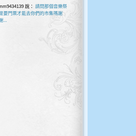
mm9434139
說：
請問那個音樂祭
是要門票才能去你們的市集嗎謝
謝...