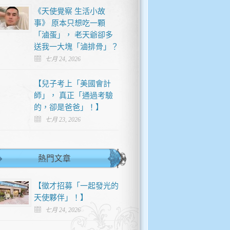
《天使覺察 生活小故
事》 原本只想吃一顆
「滷蛋」， 老天爺卻多
送我一大塊「滷排骨」？
七月 24, 2026
【兒子考上「美國會計
師」， 真正「通過考驗
的，卻是爸爸」！】
七月 23, 2026
熱門文章
【徵才招募「一起發光的
天使夥伴」！】
七月 24, 2026