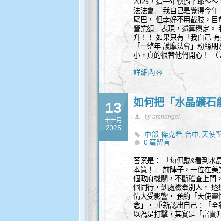
2025，這一年快過了耶～～
法法會」 我自己是覺得今年
尾巴， 但幸好不用截肢，目
營業額」表現，還算穩定。 
升！！ 如果只有「我自己 有
「一整年 護摩法會」粉絲朋友
小，真的很替他們開心！ （
詳細內容 →
如何把「水晶礦石
13
by archangel
十一月
2025
中部
傑克希
台中
天使
,
,
,
0 篇留言
量水晶飾品
覺察
豐盛
,
,
,
答案是： 「每佩戴&看到水
本質！」 前陣子，一位在美
個政府機關，不斷稽查上門，
個同行，到處檢舉別人， 透
情大受影響， 預約「天使靈
念」， 重新認出自己：「全
以為是打擊，其實是「富貴