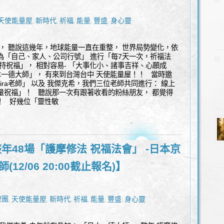
天使能量屋
新時代
祈福
能量
豐盛
身心靈
,
,
,
,
,
」， 聽說這幾年，地球能量一直在重整， 世界局勢變化，依
為「自己、家人、公司行號」 進行「每7天一次，祈福法
加持祝福」， 相對容易- 「大事化小、諸事吉祥、心願成
一德大師」， 有來到台灣台中 天使能量屋！！ 當時邀
Mira老師」 以及 我傑克希，我們三位老師共同進行： 線上
量祝福」！ 聽說那一次有跟著收看的粉絲朋友， 都覺得
！！ 好幾位「靈性敏
 整年48場「護摩修法 祝福法會」 -日本京
(12/06 20:00截止報名)】
聖團
天使能量屋
新時代
祈福
能量
豐盛
身心靈
,
,
,
,
,
,