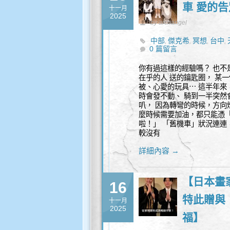
車 愛的
十一月
2025
by archangel
中部
傑克希
冥想
台中
,
,
,
,
0 篇留言
豐盛
身心靈
,
你有過這樣的經驗嗎？ 也不
在乎的人 送的鑰匙圈， 某
被、心愛的玩具⋯ 這半年來
時會發不動、 騎到一半突然
叭， 因為轉彎的時候，方向
麼時候需要加油，都只能憑「
啦！」 「舊機車」狀況連連
較沒有
詳細內容 →
【日本畫
16
特此贈與
十一月
2025
福】