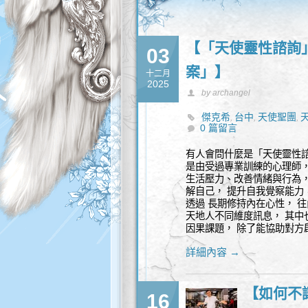
【「天使靈性諮詢
03
案」】
十二月
2025
by archangel
傑克希
台中
天使聖團
,
,
,
0 篇留言
有人會問什麼是「天使靈性諮
是由受過專業訓練的心理師，
生活壓力、改善情緒與行為，
解自己， 提升自我覺察能力
透過 長期修持內在心性， 
天地人不同維度訊息， 其中
因果課題， 除了能協助對方
詳細內容 →
【如何不
16