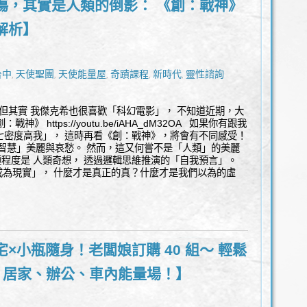
悲傷，其實是人類的倒影： 《創：戰神》
解析】
台中
天使聖團
天使能量屋
奇蹟課程
新時代
靈性諮詢
,
,
,
,
,
 但其實 我傑克希也很喜歡「科幻電影」， 不知道近期，大
》 https://youtu.be/iAHA_dM32OA 如果你有跟我
 第七密度高我」， 這時再看《創：戰神》，將會有不同感受！
智慧」美麗與哀愁。 然而，這又何嘗不是「人類」的美麗
程度是 人類奇想， 透過邏輯思維推演的「自我預言」。
成為現實」， 什麼才是真正的真？什麼才是我們以為的虛
×小瓶隨身！老闆娘訂購 40 組～ 輕鬆
- 居家、辦公、車內能量場！】