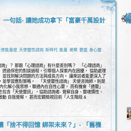
」一句話- 讓她成功拿下「富豪千萬設計
天使能量屋
天使靈性諮詢
新時代
能量
覺察
豐盛
身心靈
,
,
,
,
,
,
詢」？ 那跟「心理諮商」有什麼差別嗎？ 「心理諮商」
 透過保密的對談過程，引導個人探索內在困擾， 協助處理
 並找到解決問題的方法與成長方向。 讓來訪者能更深入了
，並學習應對策略。 「天使靈性諮詢」 天使咨詢師，則是
往內化解小我思想，聯通內在自性心靈， 而有機會「通靈」
也包含「天使靈訊」，協助諮詢者- 覺察自身、靈魂慣性、
啟動 自我覺察， 甚而宏觀檢視目前「人生階段 &
讓「捨不得回憶 綁架未來？」- 「舊機