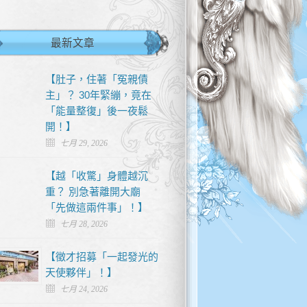
最新文章
【肚子，住著「冤親債
主」？ 30年緊繃，竟在
「能量整復」後一夜鬆
開！】
七月 29, 2026
【越「收驚」身體越沉
重？ 別急著離開大廟
「先做這兩件事」！】
七月 28, 2026
【徵才招募「一起發光的
天使夥伴」！】
七月 24, 2026