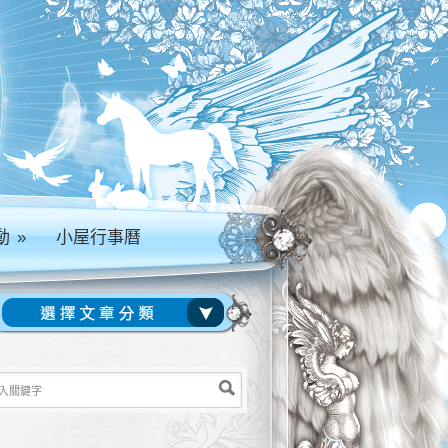
動
»
小屋行事曆