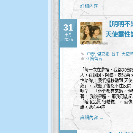
詳細內容 →
【明明不
31
天使靈性
十月
2025
by archangel
中部
傑克希
台中
天使
,
,
,
0 篇留言
「每一次在夢裡，我都哭著跟
人，在姐姐、阿姨、表兄弟 
性諮詢」 我們邊移動到 天
薦」， 我聽了後忍不住反問
嗎？」 「他們都有來過，也
著。 我說是喔⋯ 那我可能
「睡眠品質 很糟糕」， 就
說，她心中這
詳細內容 →