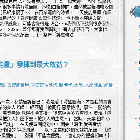
 我傑克希 去年就有參加： 「日本一德大師- 一整年 護摩修
，很多事情有驚無險 （例如白貓帥帥，雖然被黑貓嚕嚕咬傷
前已經康復了～） 在百業蕭條的時候， 「天使能量屋 商業
我自己的「身體健康 & 靈性修煉」 也不斷地突破與提
這種感覺」 可能會覺得是 巧合⋯ ●我們私下聽到很多參加-
， 2025一整年都有受到幫助， 有人加薪升官、大事化
請參考個案紀錄：.【一整年「護摩修法
能量」發揮到最大效益？
聖團
天使能量屋
天使靈性諮詢
新時代
水晶
水晶飾品
能量
能
,
,
,
,
,
,
,
身心靈
晶一次，都請告訴自己： 我是愛！豐盛圓滿，才是我的真實
業的美人老師， 經歷過「被同行 惡意檢舉」事件， 開始各
 美業老師 覺得不勝其擾⋯ 後來經過多方查證， 發現「這
過把別人打壓下去，搶別人的生意。」 當時，美業老師 心
性諮詢」，在天使聖團協助中， 開始「轉化 受害者信
新階段的 豐盛圓滿」！ 以下是當時的個案諮詢紀錄： 【你
升級通知」！ 別讓「不能太優秀」，偷走你的豐盛頻率！】