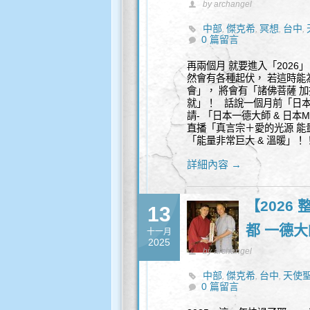
by archangel
中部
傑克希
冥想
台中
,
,
,
,
0 篇留言
再兩個月 就要進入「2026
然會有各種起伏， 若這時能
會」， 將會有「諸佛菩薩 
就」！ 話說一個月前「日本
請- 「日本一德大師 & 日本
直播「真言宗＋愛的光源 能
「能量非常巨大 & 溫暖」
詳細內容 →
【2026
13
都 一德大師
十一月
2025
by archangel
中部
傑克希
台中
天使
,
,
,
0 篇留言