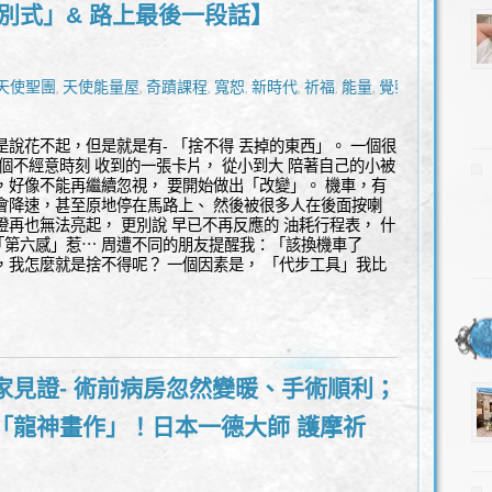
告別式」& 路上最後一段話】
天使聖團
天使能量屋
奇蹟課程
寬恕
新時代
祈福
能量
覺察
,
,
,
,
,
,
,
,
是說花不起，但是就是有- 「捨不得 丟掉的東西」。 一個很
一個不經意時刻 收到的一張卡片， 從小到大 陪著自己的小被
，好像不能再繼續忽視， 要開始做出「改變」。 機車，有
會降速，甚至原地停在馬路上、 然後被很多人在後面按喇
燈再也無法亮起， 更別說 早已不再反應的 油耗行程表， 什
第六感」惹⋯ 周遭不同的朋友提醒我：「該換機車了
，我怎麼就是捨不得呢？ 一個因素是， 「代步工具」我比
家見證- 術前病房忽然變暖、手術順利；
「龍神畫作」！日本一德大師 護摩祈