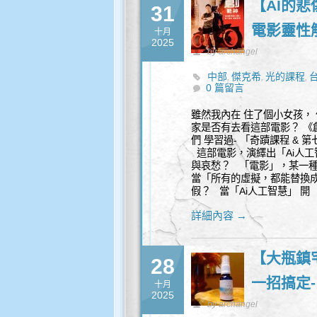
【AI的
31
電影靈性
十月
2025
by archangel
中部
傑克希
光的課程
,
,
,
0 篇留言
雖然我內在 住了個小女孩，
家是否有去看這部電影？ 《創：戰神
們 學習過- 「奇蹟課程 &
這部電影，演繹出「Ai人工
與哀愁？ 「電影」，某一種
當「所有的虛擬，都能替換
假？ 當「Ai人工智慧」 開
詳細內容 →
【大瓶鎮宅
28
一招搞定
十月
2025
by archangel