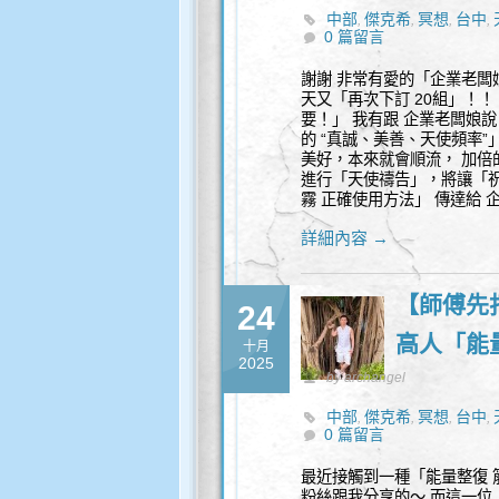
中部
傑克希
冥想
台中
,
,
,
,
0 篇留言
謝謝 非常有愛的「企業老闆娘
天又「再次下訂 20組」！
要！」 我有跟 企業老闆娘說
的 “真誠、美善、天使頻率”
美好，本來就會順流， 加倍
進行「天使禱告」，將讓「祝
霧 正確使用方法」 傳達給 企
詳細內容 →
【師傅先
24
高人「能
十月
2025
by archangel
中部
傑克希
冥想
台中
,
,
,
,
0 篇留言
最近接觸到一種「能量整復 
粉絲跟我分享的～ 而這一位