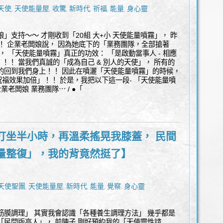
天使
天使能量屋
收驚
新時代
祈福
能量
身心靈
,
,
,
,
,
,
」支持～～ 才剛收到「20組 大+小 天使能量噴霧」， 昨
！！ 企業老闆娘說， 因為她底下的「業務團隊，全部搶著
， 「天使能量噴霧」真正的功效： 「是啟動當事人 - 相應
」！！ 當我們真誠的「成為自己 & 別人的天使」， 所有的
的回到我們身上！！ 因此在噴灑「天使能量噴霧」的時候，
福效果加倍」！！ 於是，我把以下這一段- 「天使能量噴
業老闆娘 業務團隊⋯ / ●「
打坐半小時，再溫柔搖晃我膝蓋， 民間
量整復」，我的背竟然挺了】
天使聖團
天使能量屋
新時代
能量
覺察
身心靈
,
,
,
,
,
筋膜調理」 其實我會認識「各種養生調理方法」 幾乎都是
「民間版高人」， 前陣子 剛好預約我的「天使靈性諮