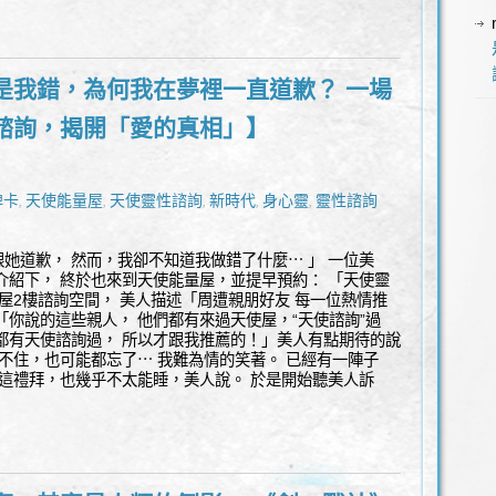
是我錯，為何我在夢裡一直道歉？ 一場
諮詢，揭開「愛的真相」】
牌卡
天使能量屋
天使靈性諮詢
新時代
身心靈
靈性諮詢
,
,
,
,
,
她道歉， 然而，我卻不知道我做錯了什麼⋯ 」 一位美
介紹下， 終於也來到天使能量屋，並提早預約： 「天使靈
使屋2樓諮詢空間， 美人描述「周遭親朋好友 每一位熱情推
「你說的這些親人， 他們都有來過天使屋，“天使諮詢”過
都有天使諮詢過， 所以才跟我推薦的！」美人有點期待的說
記不住，也可能都忘了⋯ 我難為情的笑著。 已經有一陣子
像這禮拜，也幾乎不太能睡，美人說。 於是開始聽美人訴