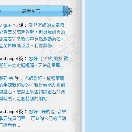
最新留言
Miguel Yu
說：
雖然老師的文章精
彩豐盛又高潮迭起，但另我訝異的
卻是看完之後心中竟然激動莫名，
甚至於眼眶泛淚。我並非修...
archangel
說：
您好~台中的朋友 歡
迎前來走走逛逛喔~ 天使能量屋...
謦廷 余
說：
老師您好，這種華麗
的手鍊我超愛的，我是看朋友談到
鎳鐵石，想說上網查詢鎳鐵石的資
料時看到這個特別的網站...
archangel
說：
您好~ 是的喔~音樂
季要先買門票^^ 可查詢它們的活動
官網看看...