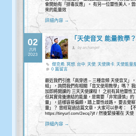
會開始有「排毒反應」。 有另一位靈性美人，曾
來的能量效
詳細內容 →
「天使音叉 能量教學
02
by archangel
六月
2023
傑克希
冥想
台中
天使
天使牌卡
天使能量
,
,
,
,
,
0 篇留言
品
能量水晶飾品
覺察
豐盛
身心靈
靈性諮
,
,
,
,
,
最近我們引進「高穿透 – 三種音頻 天使音叉」，
組」，詢問我們有相關「音叉使用教學」嗎？ 我
加即將開課的 三天天使課程！ 之前有其他靈性
但其實背後連結的能量，是需要「非常謹慎」的
量」，這樣容易偏頗，踏上靈性歧路。 要去覺
量」？ 曾經寫過這篇文章，大家可以參考： 【不
https://tinyurl.com/2ecq7jlf / 然後緊接著在 天使
詳細內容 →