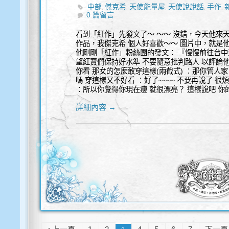
中部
傑克希
天使能量屋
天使說說話
手作
,
,
,
,
,
0 篇留言
豐盛
身心靈
靈性諮詢
,
,
看到「紅作」先發文了～ ～～ 沒錯，今天他來
作品，我傑克希 個人好喜歡～～ 圖片中，就是
他剛剛「紅作」粉絲團的發文： 『慢慢前往台中
望紅寶們保持好水準 不要隨意批判路人 以評論
你看 那女的怎麼敢穿這樣(兩截式) ：那你管人家
嗎 穿這樣又不好看 ：好了~~~~ 不要再說了 很
：所以你覺得你現在瘦 就很漂亮？ 這樣說吧 你
詳細內容 →