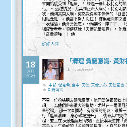
會開始感受到「能量」！ 經過一些比較特別的
化」。 這種情況，尤其到正派大廟時，特別明顯
次，他到某間大廟，突然覺得廟中供俸的「觀世
眼眶泛紅」，他當下努力忍住！ 結果離開廟之後
一次經驗，他非常難忘。 / 他觀察一陣子了： 
場感受看看，順便結緣「天使能量噴霧」。 他
「能量很強」！ 他
詳細內容 →
「清理 貧窮意識- 黃
18
by archangel
六月
2023
中部
傑克希
台中
天使
天使之心
天使聖團
,
,
,
,
,
,
0 篇留言
福
能量
豐盛
身心靈
通靈
靈性諮商
靈性諮
,
,
,
,
,
,
不只一位粉絲朋友跟我反應，他們當時跟著線上收
想」，為他們帶來很大的幫助，尤其在一兩個月前
量祝福」 那一次直播時，有收看的朋友，跟著
行「能量清理 + 身心磁場提升」！ 後來其中幾
程，並且在 天使能量屋 現場，直接嗅吸塗抹「
當事人，有潛藏的「金錢課題焦慮」，真的都會