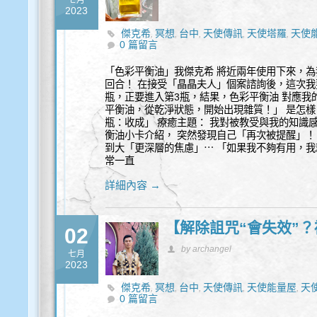
七月
2023
傑克希
冥想
台中
天使傳訊
天使塔羅
天使
,
,
,
,
,
0 篇留言
時代
水晶
祈福
覺察
豐盛
身心靈
通靈
靈
,
,
,
,
,
,
,
「色彩平衡油」我傑克希 將近兩年使用下來，
回合！ 在接受「晶晶夫人」個案諮詢後，這次我
瓶，正要進入第3瓶，結果，色彩平衡油 對應我
平衡油，從乾淨狀態，開始出現雜質！」 是怎樣？ 
瓶：收成」 療癒主題： 我對被教受與我的知識
衡油小卡介紹， 突然發現自己「再次被提醒」！
到大「更深層的焦慮」⋯ 「如果我不夠有用，我
常一直
詳細內容 →
【解除詛咒“會失效”
02
by archangel
七月
2023
傑克希
冥想
台中
天使傳訊
天使能量屋
天
,
,
,
,
,
0 篇留言
豐盛
身心靈
通靈
靈性諮商
靈性諮詢
高我
,
,
,
,
,