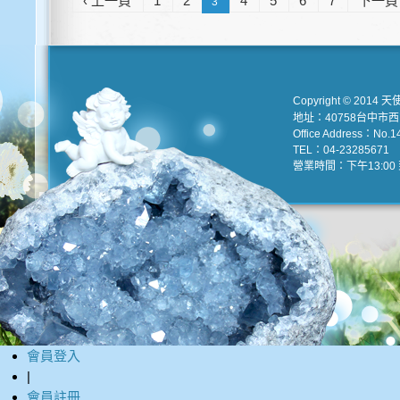
‹ 上一頁
1
2
4
5
6
7
下一頁 
3
Copyright © 2014 天
地址：40758台中市
Office Address：No.147
TEL：04-23285671 e
營業時間：下午13:00 到
會員登入
|
會員註冊