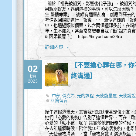
關於「祖先被詛咒，影響後代子孫」，被詛咒的
果親朋好友，遇到這樣的事情，可以怎麼因應？
生 墜樓命案」，後續有通靈乩身，感應到死去
準備返回陽間進行「報復」⋯ 類似這樣的「報復
中，也遇過類似個案，包含兩個禮拜多前，在粉
年，生不如死，甚至常常想要自我了斷“詛咒真實
& 因果報應？』 . https://tinyurl.com/24ru
詳細內容 →
【不要擔心葬在哪，你
02
終溝通】
七月
2023
by archangel
中部
傑克希
光的課程
天使能量屋
天使說說
,
,
,
,
0 篇留言
覺察
豐盛
身心靈
通靈
靈性諮商
,
,
,
,
端午連假這幾天，其實我也默默陪著幾位朋友，
她們「心愛的狗狗」告別了這個世界⋯ 而在「
心愛的「毛小孩」呢？ 其實幫他們服務的時候，
在去年這個時候，陪伴我10年的心愛狗狗，也離開
「天使寵物溝通」，當「寵物意識 & 溝通能量