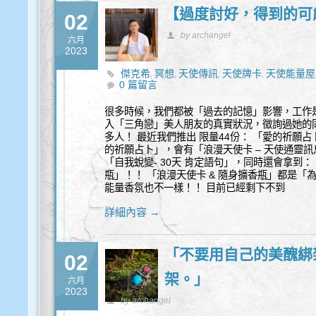
【過度討好，得到的可
02
by archangel
六月
2023
傑克希
冥想
天使傳訊
天使牌卡
天使能量屋
,
,
,
,
0 篇留言
能量
覺察
豐盛
通靈
靈性諮商
,
,
,
,
很多時候，我們都被「過去的記憶」影響，工作
入「三角戀」美人朋友的真實狀況，徵詢過她的
多人！ 最近我們推出 限量44份： 「愛的祈願占
的祈願占卜」，會有「浪漫天使卡 – 天使通靈
「自我蛻變- 30天 肯定語句」，同時還會拿到：
瓶」！！ 「浪漫天使卡 & 隨身擴香瓶」都是「
能量香氛也不一樣！！ 目前已經剩下不到
詳細內容 →
「不要用自己的美醜綁
02
架。」
六月
2023
by archangel