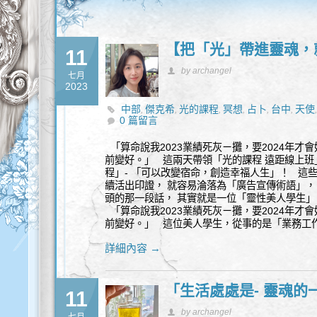
【把「光」帶進靈魂，
11
by archangel
七月
2023
中部
傑克希
光的課程
冥想
占卜
台中
天使
,
,
,
,
,
,
0 篇留言
性諮詢
新時代
神聖幾何
能量
覺察
豐盛
身
,
,
,
,
,
,
「算命說我2023業績死灰ㄧ攤，要2024年才
前變好。」 這兩天帶領「光的課程 遠距線上班
程」- 「可以改變宿命，創造幸福人生」！ 這些
續活出印證， 就容易淪落為「廣告宣傳術語」， 
頭的那一段話， 其實就是一位「靈性美人學生」
「算命說我2023業績死灰ㄧ攤，要2024年才
前變好。」 這位美人學生，從事的是「業務工
詳細內容 →
「生活處處是- 靈魂的
11
by archangel