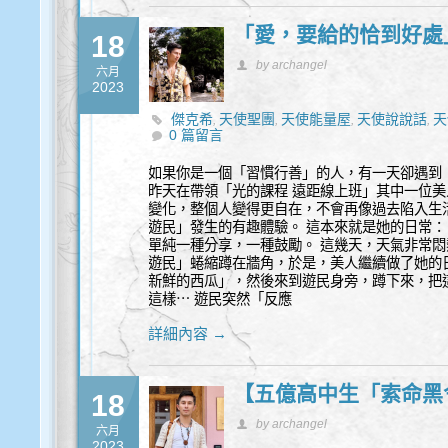
「愛，要給的恰到好處
18
by archangel
六月
2023
傑克希
天使聖團
天使能量屋
天使說說話
天
,
,
,
,
0 篇留言
靈
通靈
靈性諮商
靈性諮詢
,
,
,
如果你是一個「習慣行善」的人，有一天卻遇到
昨天在帶領「光的課程 遠距線上班」其中一位
變化，整個人變得更自在，不會再像過去陷入生
遊民」發生的有趣體驗。 這本來就是她的日常：
單純一種分享，一種鼓勵。 這幾天，天氣非常
遊民」蜷縮蹲在牆角，於是，美人繼續做了她的
新鮮的西瓜」，然後來到遊民身旁，蹲下來，把
這樣⋯ 遊民突然「反應
詳細內容 →
【五億高中生「索命黑
18
by archangel
六月
2023