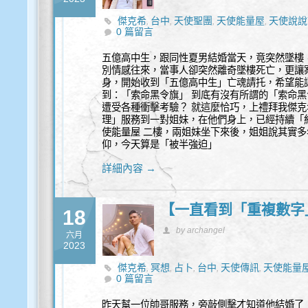
傑克希
台中
天使聖團
天使能量屋
天使說說
,
,
,
,
0 篇留言
豐盛
身心靈
靈性諮商
靈性諮詢
高我
,
,
,
,
五億高中生，跟同性夏男結婚當天，竟突然墜樓
別情感往來，當事人卻突然離奇墜樓死亡，更讓
身，開始收到「五億高中生」亡魂請托，希望能
到：「索命黑令旗」 到底有沒有所謂的「索命黑
遭受各種衝擊考驗？ 就這麼恰巧，上禮拜我傑克
理」服務到一對姐妹，在他們身上，已經持續「約
使能量屋 二樓，兩姐妹坐下來後，姐姐說其實
仰，今天算是「被半強迫」
詳細內容 →
【一直看到「重複數字
18
by archangel
六月
2023
傑克希
冥想
占卜
台中
天使傳訊
天使能量
,
,
,
,
,
0 篇留言
豐盛
身心靈
通靈
靈性諮詢
,
,
,
昨天幫一位帥哥服務，旁敲側擊才知道他結婚了！