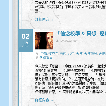
為美人的狗狗，好愛好愛她，連續16天 沒吃任
想辦法「張著眼睛」不斷看著美人⋯ 我收到的寵
遠
詳細內容 →
「信念校準 & 冥想- 
02
by archangel
七月
2023
中部
傑克希
冥想
台中
天使
天使傳訊
天使
,
,
,
,
,
,
0 篇留言
能量
覺察
豐盛
身心靈
靈性諮商
靈性諮詢
,
,
,
,
,
今天就是「夏至」，今晚 21:50，邀請你一起來
直播” 能量冥想」！若懂得常常進行「光的冥想
典」狀態！甚至有可能：「癌症痊癒」！！ 很
活有什麼「實質幫助」？ / 這兩天健身時，在
& 疾病」關聯性！ 其中許添盛醫師 分享到一
期」時，癌症已經嚴重轉移「擴散 整個肝臟」！
任何醫學治療」。 癌細胞惡化的程度，無論是
詳細內容 →