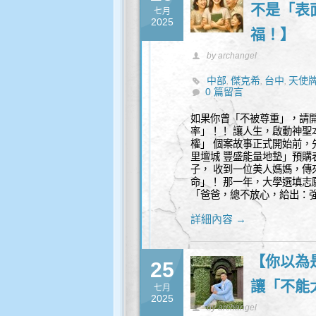
不是「表
七月
2025
福！】
by archangel
中部
傑克希
台中
天使
,
,
,
0 篇留言
靈性諮詢
如果你曾「不被尊重」，請開
率」！！ 讓人生，啟動神聖本
權」 個案故事正式開始前，先
里壇城 豐盛能量地墊」預購表單： htt
子， 收到一位美人媽媽，傳
命」！ 那一年，大學選填志
「爸爸，總不放心，給出：強
詳細內容 →
【你以為
25
讓「不能
七月
2025
by archangel