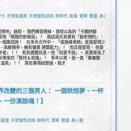
牌卡
天使能量屋
天使靈性諮詢
新時代
能量
覺察
豐盛
身心靈
,
,
,
,
,
,
,
掃地」過程， 我們練習掃掉，曾經以為的「卡關絆腳
受限「開闊的新格局」！ 我這兩天其實有「秘密預約」：
一個案諮詢！ 在多年合作中， 「張逸峰老師」是我發現少
判、高維頻率、擁有優異 通靈能力」！ 而且我發現， 他是
伴者」！！ 有些通靈訊息，他「刻意不說」， 其實是為了
所帶來的「堅持＆祝福」！ 多年以來，我一直「重複驗
& 溫柔」！！ 某些事情經歷過，我才
界改變的三個男人： 一個烘焙夢、一杯
、一份演說魂！】
能量屋
天使靈性諮詢
新時代
覺察
豐盛
身心靈
,
,
,
,
,