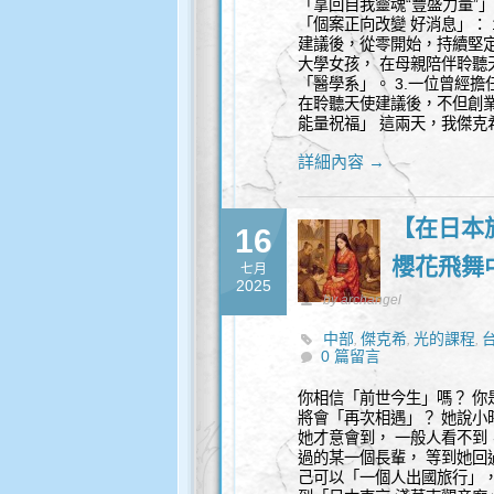
「拿回自我靈魂“豐盛力量”
「個案正向改變 好消息」：
建議後，從零開始，持續堅定
大學女孩， 在母親陪伴聆聽
「醫學系」。 3.一位曾經
在聆聽天使建議後，不但創業
能量祝福」 這兩天，我傑克希
詳細內容 →
【在日本
16
櫻花飛舞
七月
2025
by archangel
中部
傑克希
光的課程
,
,
,
0 篇留言
諮詢
你相信「前世今生」嗎？ 你
將會「再次相遇」？ 她說小
她才意會到， 一般人看不到
過的某一個長輩， 等到她回
己可以「一個人出國旅行」，