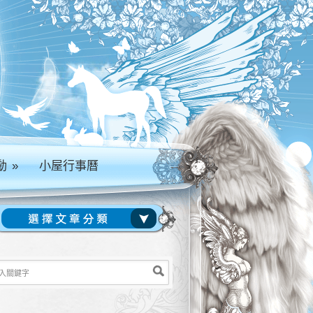
動
»
小屋行事曆