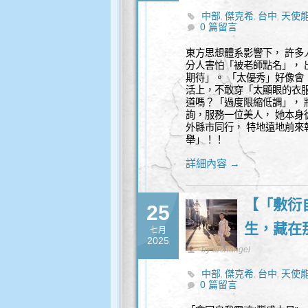
中部
傑克希
台中
天使
,
,
,
0 篇留言
東方思想體系影響下， 許多
分人害怕「被老師點名」， 
期待」。 「太優秀」好像會
活上，不敢穿「太顯眼的衣服
道嗎？「過度限縮低調」， 
詢，服務一位美人， 她本身
外縣市同行， 特地遠地前來
舉」！！
詳細內容 →
【「敷衍
25
生，藏在
七月
2025
by archangel
中部
傑克希
台中
天使
,
,
,
0 篇留言