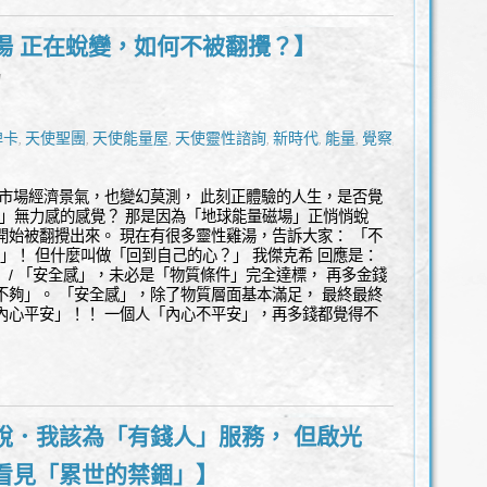
場 正在蛻變，如何不被翻攪？】
l
牌卡
天使聖團
天使能量屋
天使靈性諮詢
新時代
能量
覺察
豐
,
,
,
,
,
,
,
 市場經濟景氣，也變幻莫測， 此刻正體驗的人生，是否覺
的」無力感的感覺？ 那是因為「地球能量磁場」正悄悄蛻
開始被翻攪出來。 現在有很多靈性雞湯，告訴大家： 「不
”」！ 但什麼叫做「回到自己的心？」 我傑克希 回應是：
！ / 「安全感」，未必是「物質條件」完全達標， 再多金錢
不夠」。 「安全感」，除了物質層面基本滿足， 最終最終
內心平安」！！ 一個人「內心不平安」，再多錢都覺得不
說．我該為「有錢人」服務， 但啟光
看見「累世的禁錮」】