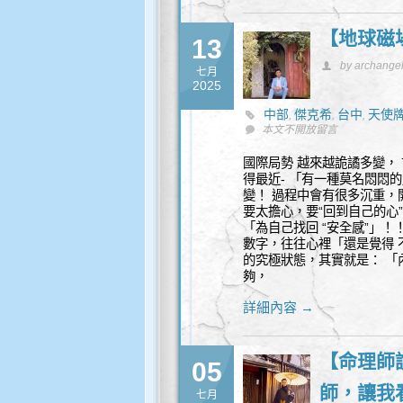
【地球磁
13
by archange
七月
2025
中部
傑克希
台中
天使
,
,
,
盛
靈性諮詢
本文不開放留言
,
國際局勢 越來越詭譎多變，
得最近- 「有一種莫名悶悶
變！ 過程中會有很多沉重，
要太擔心，要“回到自己的心
「為自己找回 “安全感”」！
數字，往往心裡「還是覺得 
的究極狀態，其實就是： 「
夠，
詳細內容 →
【命理師
05
師，讓我
七月