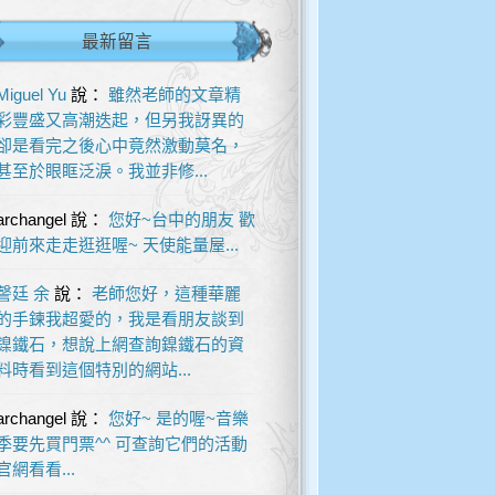
最新留言
Miguel Yu
說：
雖然老師的文章精
彩豐盛又高潮迭起，但另我訝異的
卻是看完之後心中竟然激動莫名，
甚至於眼眶泛淚。我並非修...
archangel
說：
您好~台中的朋友 歡
迎前來走走逛逛喔~ 天使能量屋...
謦廷 余
說：
老師您好，這種華麗
的手鍊我超愛的，我是看朋友談到
鎳鐵石，想說上網查詢鎳鐵石的資
料時看到這個特別的網站...
archangel
說：
您好~ 是的喔~音樂
季要先買門票^^ 可查詢它們的活動
官網看看...