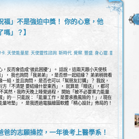
祝福」不是強迫中獎！ 你的心意，他
了嗎」？】
牌卡
天使能量屋
天使靈性諮詢
新時代
覺察
豐盛
身心靈
靈性
,
,
,
,
,
,
,
心，反而會造成“彼此困擾”」。 話說，這兩天跟小天使核
數量」， 我也詢問「我弟弟」，是否想一起結緣？ 弟弟稍微看
緣一組，並且詢問， 是否也可以「幫朋友訂購」？ 我說，
對方「不清楚 要結緣什麼東西」， 就算是「贈送」，都可
果不其然，我昨天晚上睡覺過程， 開始「被不必要業力能量
醒」的⋯ 只能說：「能量工作，是要承擔風險的！」 / 現在
能量地墊」， 是我透過電腦繪圖軟體「精心設計」佈局的！
爸爸的志願操控，一年後考上醫學系！