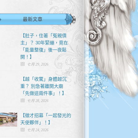
最新文章
【肚子，住著「冤親債
主」？ 30年緊繃，竟在
「能量整復」後一夜鬆
開！】
七月 29, 2026
【越「收驚」身體越沉
重？ 別急著離開大廟
「先做這兩件事」！】
七月 28, 2026
【徵才招募「一起發光的
天使夥伴」！】
七月 24, 2026