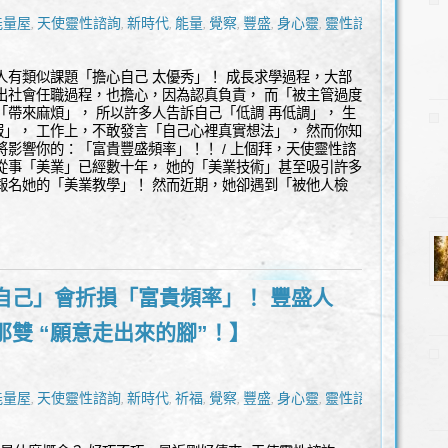
能量屋
天使靈性諮詢
新時代
能量
覺察
豐盛
身心靈
靈性諮詢
,
,
,
,
,
,
,
人有類似課題「擔心自己 太優秀」！ 成長求學過程，大部
出社會任職過程，也擔心，因為認真負責， 而「被主管過度
「帶來麻煩」， 所以許多人告訴自己「低調 再低調」， 生
」， 工作上，不敢發言「自己心裡真實想法」， 然而你知
將影響你的：「富貴豐盛頻率」！！ / 上個拜，天使靈性諮
從事「美業」已經數十年， 她的「美業技術」甚至吸引許多
報名她的「美業教學」！ 然而近期，她卻遇到「被他人檢
自己」會折損「富貴頻率」！ 豐盛人
那雙 “願意走出來的腳”！】
能量屋
天使靈性諮詢
新時代
祈福
覺察
豐盛
身心靈
靈性諮詢
,
,
,
,
,
,
,