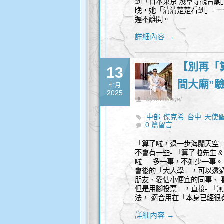
到「日本東京 淺草寺觀音廟
晚，她「清清楚楚看到」- 
遲不離開。
詳細內容 →
【別再「
13
間大廟”
七月
2025
by archangel
中部
傑克希
台中
天使
,
,
,
0 篇留言
諮詢
「算了啦，退一步海闊天空」
不會有一些- 「算了啦先生 
啦…. 多一事，不如少一事
會後的「大人學」，可以透過
朋友、愛佔小便宜的同事、 
但是用腳投票」，直接- 「
法， 適合用在「本身已經很
詳細內容 →