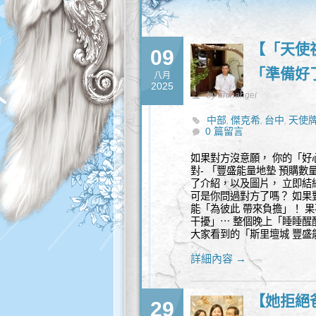
【「天使
09
「準備好
八月
2025
by archangel
中部
傑克希
台中
天使
,
,
,
0 篇留言
諮詢
如果對方沒意願， 你的「好
對- 「豐盛能量地墊 預購
了介紹，以及圖片， 立即結
可是你問過對方了嗎？ 如果
能「為彼此 帶來負擔」！ 
干擾」⋯ 整個晚上「睡睡醒
大家看到的「斯里壇城 豐盛
詳細內容 →
【她拒絕
29