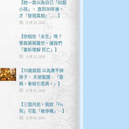
【她一直以為自己「討厭
小孩」， 直到30年後，
才「發現真相」……】
七月 23, 2026
【你相信「永生」嗎？
學員舅舅離世，讓我們
「重新理解 死亡」】
七月 22, 2026
【70歲姐姐 以為賣不掉
房子， 天使聖團：「恩
典，會吸引恩典。」】
七月 16, 2026
【三個月前，我就「Fu
到」可能「被停權」⋯】
七月 04, 2026