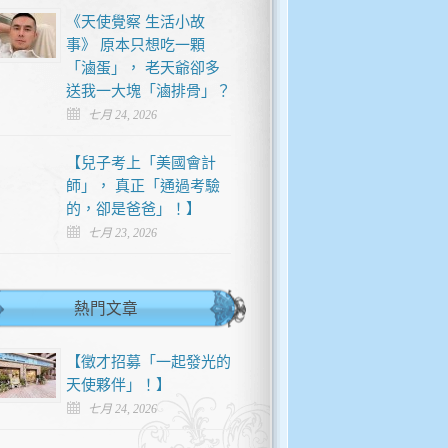
《天使覺察 生活小故
事》 原本只想吃一顆
「滷蛋」， 老天爺卻多
送我一大塊「滷排骨」？
七月 24, 2026
【兒子考上「美國會計
師」， 真正「通過考驗
的，卻是爸爸」！】
七月 23, 2026
熱門文章
【徵才招募「一起發光的
天使夥伴」！】
七月 24, 2026