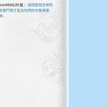
mm9434139
說：
請問那個音樂祭
是要門票才能去你們的市集嗎謝
謝...