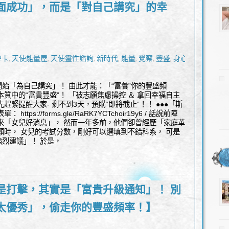
面成功」，而是「對自己講究」的幸
牌卡
天使能量屋
天使靈性諮詢
新時代
能量
覺察
豐盛
身心靈
,
,
,
,
,
,
,
,
始「為自己講究」！ 由此才能：「“富養”你的豐盛頻
質中的“富貴豐盛”！ 「被志願焦慮操控 ＆ 拿回幸福自主
趕緊提醒大家- 剩不到3天，預購“即將截止”！！ ●●●「斯
ps://forms.gle/RaRK7YCTchoir19y6 / 話說前陣
來「女兒好消息」， 然而一年多前，他們卻曾經歷「家庭革
願時， 女兒的考試分數，剛好可以選填到不錯科系， 可是
烈建議」！ 於是，
是打擊，其實是「富貴升級通知」！ 別
太優秀」，偷走你的豐盛頻率！】