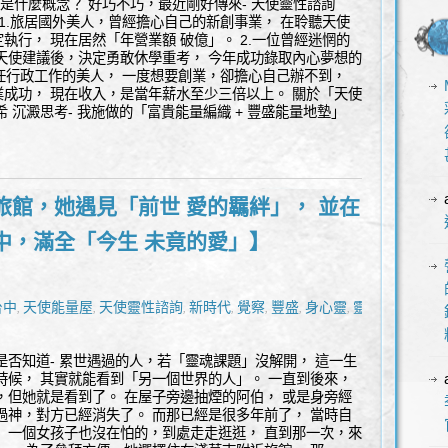
」是什麼概念？ 好巧不巧，最近剛好傳來- 天使靈性諮詢
 1.旅居國外美人，曾經擔心自己的新創事業， 在聆聽天使
執行， 現在居然「年營業額 破億」。 2.一位曾經迷惘的
天使建議後，決定勇敢休學重考， 今年成功錄取內心夢想的
擔任行政工作的美人， 一度想要創業，卻擔心自己辦不到，
成功， 現在收入，是當年薪水至少三倍以上。 關於「天使
 沉澱思考- 我施做的「富貴能量編織 + 豐盛能量地墊」
旅館，她遇見「前世 愛的羈絆」， 並在
中，滿全「今生 未竟的愛」】
台中
天使能量屋
天使靈性諮詢
新時代
覺察
豐盛
身心靈
靈性
,
,
,
,
,
,
,
是否知道- 累世遇過的人，若「靈魂課題」沒解開， 這一生
時候， 其實就能看到「另一個世界的人」。 一直到後來，
，但她就是看到了。 在屋子旁邊抽煙的阿伯， 或是身旁經
過神，對方已經消失了。 而那已經是很多年前了， 當時自
 一個女孩子也沒在怕的，到處走走逛逛， 直到那一次，來