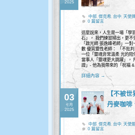
2025
by archangel
中部
傑克希
台中
天使
,
,
,
0 篇留言
這麼說來，人生是一場「學習
石」， 我們練習掃出，更不
「啟光師 張逸峰老師」一對
數 優質靈性老師： 「不批
一位「靈魂非常溫柔 光的陪
當事人「靈魂更大跳躍」， 
證」- 他為我帶來的「祝福 
詳細內容 →
【不被世
03
丹麥咖啡
七月
2025
by archangel
中部
傑克希
台中
天使
,
,
,
0 篇留言