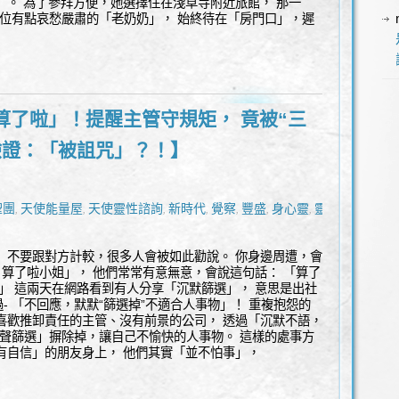
」。 為了參拜方便，她選擇住在淺草寺附近旅館， 那一
一位有點哀愁嚴肅的「老奶奶」， 始終待在「房門口」，遲
算了啦」！提醒主管守規矩， 竟被“三
驗證：「被詛咒」？！】
聖團
天使能量屋
天使靈性諮詢
新時代
覺察
豐盛
身心靈
靈性
,
,
,
,
,
,
,
 不要跟對方計較，很多人會被如此勸說。 你身邊周遭，會
& 算了啦小姐」， 他們常常有意無意，會說這句話： 「算了
。」 這兩天在網路看到有人分享「沉默篩選」， 意思是出社
- 「不回應，默默“篩選掉”不適合人事物」！ 重複抱怨的
喜歡推卸責任的主管、沒有前景的公司， 透過「沉默不語，
無聲篩選」摒除掉，讓自己不愉快的人事物。 這樣的處事方
有自信」的朋友身上， 他們其實「並不怕事」，