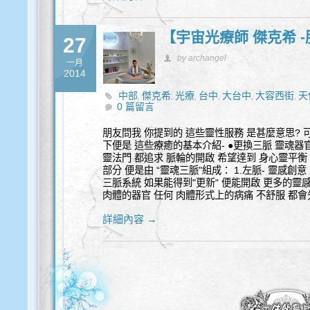
【宇宙光療師 傑克希 
27
by archangel
一月
2014
中部
傑克希
光療
台中
大台中
大容西街
天
,
,
,
,
,
,
0 篇留言
量療癒
宇宙光頻大使療癒
完整靈魂碎片 收
,
,
量
色彩創造風水
色彩風水 空間調整
諮商
,
,
,
,
朋友問我 你提到的 這些靈性服務 是甚麼意思? 
下便是 這些療癒的基本介紹- ●更換三脈 靈魂器官：$
靈法門 都追求 脈輪的開啟 希望達到 身心靈平衡
部分 便是由 “靈魂三脈"組成： 1.左脈- 靈感創意 
三脈系統 如果能得到"更新" 便能開啟 更多的靈感
肉體的器官 任何 肉體形式上的病痛 不舒服 都會
詳細內容 →