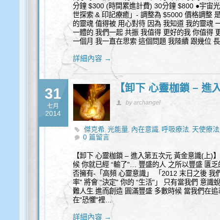
分鐘 $300 (時間累進計費) 30分鐘 $800 ●宇宙
世探索 & 印記療癒」- 調整為 $5000 價格調整
的靈魂 值得被 用心對待 因為 我知道 我的靈魂 
一體的 我們一起 共振 我值得 更好的我 你值得 
一個月 我一直在思索 這個問題 我陸續 跟幾位 
詳細內容 →
【卸下 心靈枷鎖 – 進
31
by archangel
七月
2014
傑克希
光能量
內在意識
呼吸療法
天使療法
,
,
,
,
0 篇留言
音頻
【卸下 心靈枷鎖 – 進入第五次元 黃金意識(上)
候 你就已經 “輸了"… 豐盛的人 之所以豐盛 匱
否擁有-「高頻 心靈意識」 「2012 末日之後 我
率" 將會 “決定" 你的 “生活"」 只有當我們 意
難人生 進而創造 圓滿豐盛 多數時候 當我們在追
在"恐懼"裡…
詳細內容 →