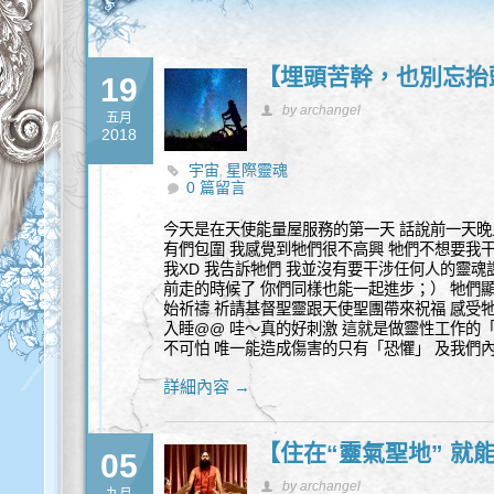
【埋頭苦幹，也別忘抬
19
by archangel
五月
2018
宇宙
星際靈魂
,
0 篇留言
今天是在天使能量屋服務的第一天 話說前一天晚
有們包圍 我感覺到牠們很不高興 牠們不想要我
我XD 我告訴牠們 我並沒有要干涉任何人的靈魂
前走的時候了 你們同樣也能一起進步；） 牠們
始祈禱 祈請基督聖靈跟天使聖團帶來祝福 感受
入睡@@ 哇～真的好刺激 這就是做靈性工作的
不可怕 唯一能造成傷害的只有「恐懼」 及我們內
詳細內容 →
【住在“靈氣聖地” 就
05
by archangel