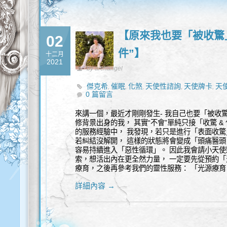
【原來我也要「被收驚
02
件”】
十二月
2021
by archangel
傑克希
催眠
化煞
天使性諮詢
天使牌卡
天
,
,
,
,
,
0 篇留言
量轉化
集體意識
靈性諮詢
靈魂碎片
,
,
,
來講一個，最近才剛剛發生- 我自己也要「被收驚
修背景出身的我， 其實“不會”單純只接「收驚 
的服務經驗中， 我發現，若只是進行「表面收驚
若糾結沒解開， 這樣的狀態將會變成「頭痛醫頭
容易持續進入「惡性循環」。 因此我會請小天使
索，想活出內在更全然力量， 一定要先從預約「
療育，之後再參考我們的靈性服務： 「光源療
詳細內容 →