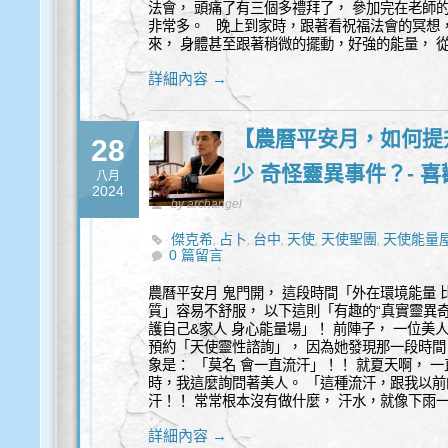
法會， 頭痛了有三個多禮拜了， 參加完在老師
非常多。 晚上到家時，跟著看祝福法會的冥想
來， 身體甚至跟著稍微的擺動，好強的能量， 
詳細內容 →
【農曆平安月，如何提
28
少 奇怪靈異事件？- 
八月
2024
by archangel
傑克希
占卜
台中
天使
天使聖團
天使能量
,
,
,
,
,
0 篇留言
能量水晶飾品
豐盛
,
農曆平安月 鬼門開， 這段時間「外在環境能量
質」容易不舒服， 以下這則「有趣的“真實靈異
護自己&家人 身心能量場」！ 前陣子， 一位美
預約「天使靈性諮詢」， 因為她發現那一段時間
象是： 「莫名 會一直流汗」！！ 就夏天啊， 
時，我這麼詢問著美人。 「這種流汗，跟我以前
汗！！ 常常根本沒有做什麼， 汗水，就像下雨
詳細內容 →