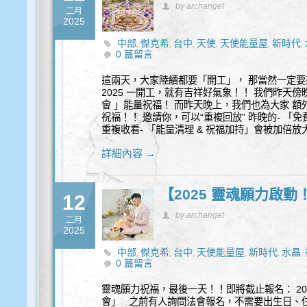
by archangel
二月
2025
中部
傑克希
台中
天使
天使能量屋
新時代
,
,
,
,
,
,
0 篇留言
身心靈
這兩天，大家陸續都要「開工」， 那當然一定要
2025 一開工，就有吉祥好氣象！！ 我們昨天
會 」能量祝福！ 而昨天晚上，我們也為大家 額
祝福！！ 邀請你，可以“重複回放” 昨晚的- 「
重複收看- 「能量清理 & 祝福加持」會被加倍放大
詳細內容 →
【2025 靈魂願力啟
12
by archangel
二月
2025
中部
傑克希
台中
天使能量屋
新時代
水晶
,
,
,
,
,
,
0 篇留言
靈
靈魂願力祝福，最後一天！！即將截止報名： 20
會」 之前有人詢問法會報名，不需要出生日、住