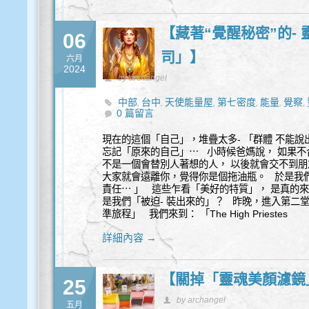
【藏著“覺醒秘密”的-
06
司」】
六月
2024
by archangel
中部
台中
天使能量屋
第七密度
能量
覺察
,
,
,
,
,
,
0 篇留言
現在的這個「自己」，堆疊太多- 「群體 不能
忘記「原來的自己」⋯ 小時候爸媽說， 如果
不是一個會替別人著想的人， 以後就會交不到
大家就會遠離你，覺得你是個拖油瓶。 於是我
責任⋯ 」 這些乍看「美好的特質」， 是真的
是我們「被迫- 裝出來的」？ 昨晚，進入第二堂
準旅程」 我們來到： 「The High Priestes
詳細內容 →
【關掉「靈魂美顏濾鏡
25
by archangel
五月