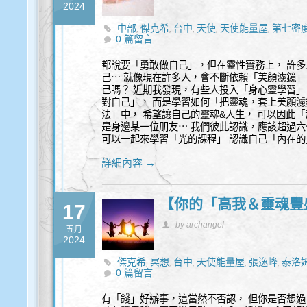
2024
中部
傑克希
台中
天使
天使能量屋
第七密
,
,
,
,
,
0 篇留言
都說要「勇敢做自己」，但在靈性實務上， 許
己⋯ 就像現在許多人，會不斷依賴「美顏濾鏡」
己嗎？ 近期我發現，有些人投入「身心靈學習」
對自己」， 而是學習如何「把靈魂，套上美顏濾鏡
法」中， 希望讓自己的靈魂&人生， 可以因此「
是身邊某一位朋友⋯ 我們彼此認識，應該超過六
可以一起來學習「光的課程」 認識自己「內在的
詳細內容 →
【你的「高我＆靈魂豐
17
by archangel
五月
2024
傑克希
冥想
台中
天使能量屋
張逸峰
泰洛
,
,
,
,
,
0 篇留言
有「錢」好辦事，這當然不否認， 但你是否想過