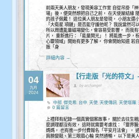
前兩天美人朋友，發現美容工作室 自從吊掛「神
場」後，便突然想把自己之前， 在天使屋結緣 
的孩子佩戴！ 這位美人朋友是發現， 小朋友還
「大衛星 項鏈」是否能守護他呢？ 我說當然可
所以周遭能量磁場變化，會容易受影響， 而我有
片， 重新進行：「能量開光」！ 將能進一步，
心靈領域」開始有更多了解， 你會開始知道 若
振「身
詳細內容 →
【行走版「光的符文」-
04
by archangel
九月
2024
中部
傑克希
台中
天使
天使傳訊
天使塔羅
,
,
,
,
,
,
0 篇留言
性諮詢
收驚
新時代
水晶
祈福
神聖幾何
第
,
,
,
,
,
,
靈性諮商
上禮拜有紀錄一個真實個案故事， 關於去往生親
麼調理都沒有效， 這時就需要考慮找：「靈界
媽媽， 也有進一步付費報名「平安月法會」， 
肩膀變鬆、第三眼眉心輪 突然通暢， 以下是美