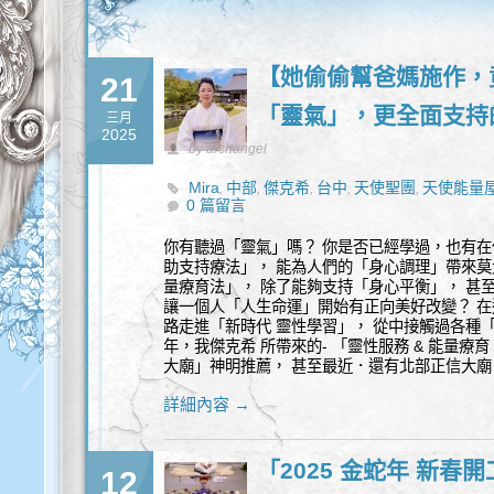
【她偷偷幫爸媽施作，
21
「靈氣」，更全面支持
三月
2025
by archangel
Mira
中部
傑克希
台中
天使聖團
天使能量
,
,
,
,
,
0 篇留言
盛
身心靈
,
你有聽過「靈氣」嗎？ 你是否已經學過，也有在
助支持療法」， 能為人們的「身心調理」帶來莫
量療育法」， 除了能夠支持「身心平衡」， 甚
讓一個人「人生命運」開始有正向美好改變？ 在
路走進「新時代 靈性學習」， 從中接觸過各種「
年，我傑克希 所帶來的- 「靈性服務 & 能量療育
大廟」神明推薦， 甚至最近．還有北部正信大廟
詳細內容 →
「2025 金蛇年 新春
12