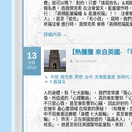
費」就可以嗎？ 對的！只要「填寫姓名」＆相
報名表， 而我傑克希 在法會當天，能量運作時，
行： 「高頻能量編織 ＆ 能量祝福」！！ 法會
人」，甚至「祖先」、「毛小孩」， 屆時，我
祈福法會 進行時， 我傑克希 會將「高頻祝福能
詳細內容 →
【熱騰騰 來自英國- 
13
by archangel
十月
2024
中部
傑克希
冥想
台中
天使能量屋
新時代
,
,
,
,
,
,
0 篇留言
人的身體，有「七大脈輪」， 我們常常講「傷心
傷，所造成的「心理難過」， 真的會影響到「“
不只是心情， 甚至會影響到心臟， 因此好好的「
近幾年 身心靈領域 在探索的奧秘！ （有機會
中不但會激活療癒「身體 七大脈輪」， 甚至會進
輪」。） 昨天，正在英國旅遊的「晶晶夫人」， 
校長」， 她甚至前往英國聖地能量點，來到： 