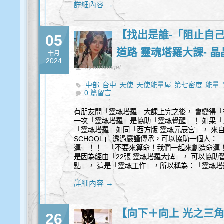
詳細內容 →
【找出是誰-「阻止自己
05
道路 靈魂塔羅大課- 
十月
2024
by archangel
中部
台中
天使
天使能量屋
第七密度
能量
,
,
,
,
,
,
0 篇留言
有朋友問「靈魂塔羅」大課上完之後， 會變得
一次「靈魂塔羅」是協助「靈魂覺醒」！ 如果「
「靈魂塔羅」如同「西方版 靈魂元辰宮」， 來自英
SCHOOL」 透過嚴謹傳承，可以協助一個人：
運」！！ 「不要來算命！我們一起來創造命運
是因為經由「22張 靈魂塔羅大牌」， 可以協助習
點」， 這是「靈魂工作」，所以稱為：「靈魂塔
詳細內容 →
【向下＋向上 光之三
26