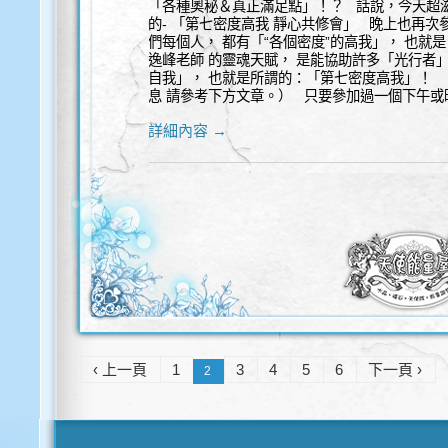
「各種奧秘＆真正滿足點」！？ 話說，今天超滋
的- 「第七密度高我 靜心共修會」 晚上也再次
們每個人， 都有「“各個密度”的高我」， 也就
逸峰老師 的靈魂天賦， 是能協助許多「光行者」
自我」， 也就是所謂的：「第七密度高我」！ 
息 請參考下方文章。） 只要參加過一個下午或晚
詳細內容 →
‹ 上一頁
1
3
4
5
6
下一頁 ›
2