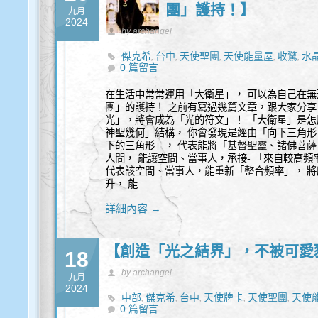
團」護持！】
九月
2024
by archangel
傑克希
台中
天使聖團
天使能量屋
收驚
水
,
,
,
,
,
0 篇留言
身心靈
在生活中常常運用「大衛星」， 可以為自己在無
團」的護持！ 之前有寫過幾篇文章，跟大家分享
光」，將會成為「光的符文」！ 「大衛星」是怎
神聖幾何」結構， 你會發現是經由「向下三角形 
下的三角形」， 代表能將「基督聖靈、諸佛菩薩
人間， 能讓空間、當事人，承接- 「來自較高頻
代表該空間、當事人，能重新「整合頻率」， 
升， 能
詳細內容 →
【創造「光之結界」，不被可愛
18
by archangel
九月
2024
中部
傑克希
台中
天使牌卡
天使聖團
天使
,
,
,
,
,
0 篇留言