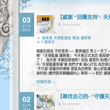
【感謝 “回購支持"- 
03
by archangel
十二月
2015
凝香膏
天使能量屋
精油
護唇膏
,
,
,
0 篇留言
親愛的朋友 不好意思~~~ 要再讓您 等上一天了~~~
條"「天使能量 護唇膏」 今天會正式為您 郵局
了！ . 為什麼 手腳這麼慢呢? 因為 盡責的 助理
行-"天使能量祝福"後 她們才會 細心打包 為您
“不只是"滋養你的嘴唇 更能為您帶來 “身心好能量"
身的我 (雖然我有顆纖細的心 啾咪~~~) 對於 
詳細內容 →
【尋找自己的- “守護天
02
by archangel
十二月
2014