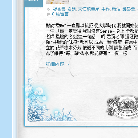
凝香膏
君筑
天使能量屋
手作
精油
護唇膏
,
,
,
,
,
,
0 篇留言
對於"香味" 一直難以抗拒 從大學時代 我就開始使用
一生 「你一定覺得 我很沒有Sense~ 身上 全都
老師 尷尬的 說出這一句話… 呵 君筑老師 淺淺
你 “共鳴"的"味道" 都可以 成為一種"療癒" 這當
立於 花草樹木芬芳 依循不同的比例 調製而成 而
為了維持 “每一罐"香水 都能擁有 “一模一樣
詳細內容 →