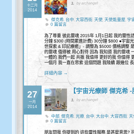
by archangel
十二月
2014
傑克希
台中
大容西街
天使
天使能量屋
宇
,
,
,
,
,
0 篇留言
身心靈
魔法
,
為了尊重 彼此靈魂 2015年 1月1日起 我的靈性諮
分鐘 $300 (時間累進計費) 30分鐘 $800 ●宇宙
世探索 & 印記療癒」- 調整為 $5000 價格調整
的靈魂 值得被 用心對待 因為 我知道 我的靈魂 
一體的 我們一起 共振 我值得 更好的我 你值得 
一個月 我一直在思索 這個問題 我陸續 跟幾位 
詳細內容 →
【宇宙光療師 傑克希 
27
by archangel
一月
2014
中部
傑克希
光療
台中
大台中
大容西街
天
,
,
,
,
,
,
0 篇留言
量療癒
宇宙光頻大使療癒
完整靈魂碎片 收
,
,
量
色彩創造風水
色彩風水 空間調整
諮商
,
,
,
,
朋友問我 你提到的 這些靈性服務 是甚麼意思? 