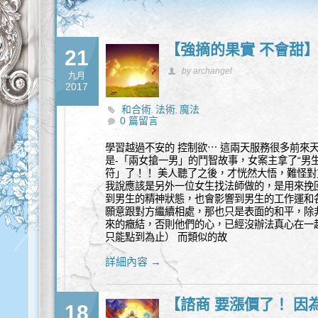
【強摘的果實 不會甜
21
by archangel
九月
2017
和合術
法術
魔法
,
,
0 篇留言
學習越過不安的 控制欲⋯ 這兩天服務很多前來
是-「兩女搶一男」的鬥智故事，女案主拿了“男
符」了！！ 美人聽了之後，才恍然大悟，難怪對
我說應該是另外一位女生找法師做的，是用來挽
到男生的精神狀態，也會影響到男生的工作運和
願意跟對方繼續相處，那也只是表面的和平，除
來的癥結，否則他們的心，已經沒辦法真心在一
只能點到為止） 而類似的故
詳細內容 →
【諮商 要漲價了！ 因為
18