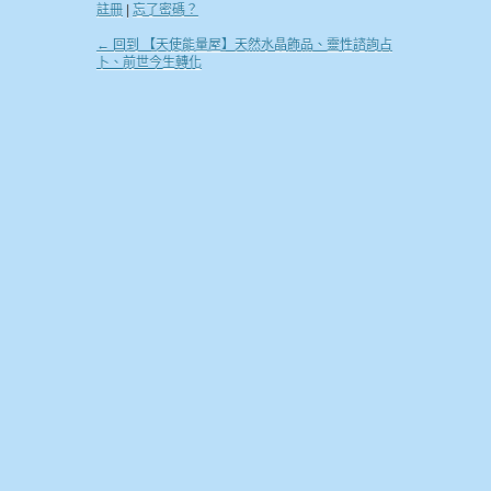
註冊
|
忘了密碼？
← 回到 【天使能量屋】天然水晶飾品、靈性諮詢占
卜、前世今生轉化