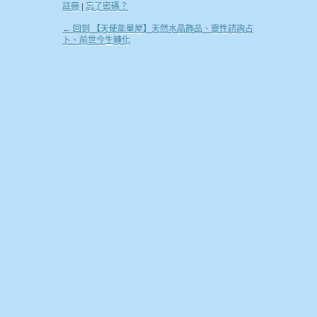
註冊
|
忘了密碼？
← 回到 【天使能量屋】天然水晶飾品、靈性諮詢占
卜、前世今生轉化