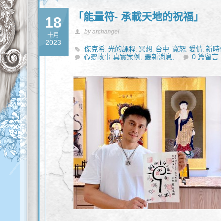
「能量符- 承載天地的祝福」
18
by archangel
十月
2023
傑克希
光的課程
冥想
台中
寬恕
愛情
新時
,
,
,
,
,
,
心靈故事 真實案例,
最新消息,
0 篇留言