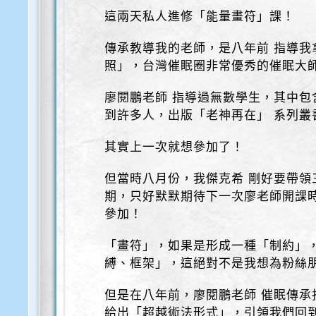
這兩天私人進修「能量畫符」課！
傳承教導我的老師，是八年前 指導我拿
照」，台灣催眠圈非常優秀的催眠大師
廖閱鵬老師 指導過無數學生，其中包
到許多人，出版「老神再在」 系列叢
其實上一次就想參加了！
但當時八月份，我傑克希 剛好要帶領
期，只好默默期待下一次廖老師開課時
參加！
「畫符」，如果是形成一種「制約」
縛、框架」，這絕對不是我想為粉絲
但是在八年前，廖閱鵬老師 催眠傳承
給出「超越術法形式」，引領我們回