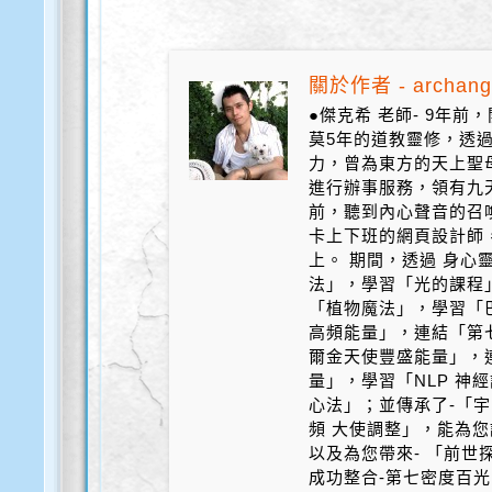
關於作者 - archang
●傑克希 老師- 9年
莫5年的道教靈修，透
力，曾為東方的天上聖
進行辦事服務，領有九天
前，聽到內心聲音的召
卡上下班的網頁設計師
上。 期間，透過 身心
法」，學習「光的課程
「植物魔法」，學習「
高頻能量」，連結「第
爾金天使豐盛能量」，
量」，學習「NLP 神
心法」；並傳承了-「宇
頻 大使調整」，能為您
以及為您帶來- 「前世探
成功整合-第七密度百光 